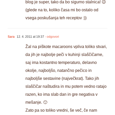
blog je super, tako da bo sigurno stalnica! 😉
(glede na to, koliko časa mi bo ostalo od
vsega poskušanja teh receptov :))
Sara
12. 4. 2011 at 19:37
- odgovori
Žal na piškote macaroons vpliva toliko stvari,
da jih je najbolje peči v kuhinji slaščičarne,
saj ima kostantno temperaturo, delavno
okolje, najboljšo, natančno pečico in
najboljše sestavine (največkrat). Tako jih
slaščičar naštudira in mu potem vedno ratajo
razen, ko ima slab dan in gre negativa v
mešanje. 🙂
Zato pa so toliko vredni, še več, če nam