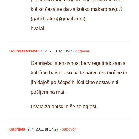
koliko česa se da za koliko makaronov).:$
(
gabi.tkalec@gmail.com
)
hvala!
Gourmet forever
8. 4. 2011 at 18:47
- odgovori
Gabrijela, intenzivnost barv reguliraš sam s
količino barve – so pa te barve res močne in
jih daješ po ščepcih. Količine sestavin ti
pošljem na mail.
Hvala za obisk in še se oglasi.
Gabrijela
9. 4. 2011 at 17:27
- odgovori