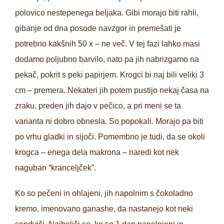
polovico nestepenega beljaka. Gibi morajo biti rahli,
gibanje od dna posode navzgor in premešati je
potrebno kakšnih 50 x – ne več. V tej fazi lahko masi
dodamo poljubno barvilo, nato pa jih nabrizgamo na
pekač, pokrit s peki papirjem. Krogci bi naj bili veliki 3
cm – premera. Nekateri jih potem pustijo nekaj časa na
zraku, preden jih dajo v pečico, a pri meni se ta
varianta ni dobro obnesla. So popokali. Morajo pa biti
po vrhu gladki in sijoči. Pomembno je tudi, da se okoli
krogca – enega dela makrona – naredi kot nek
naguban “kranceljček”.
Ko so pečeni in ohlajeni, jih napolnim s čokoladno
kremo, imenovano ganashe, da nastanejo kot neki