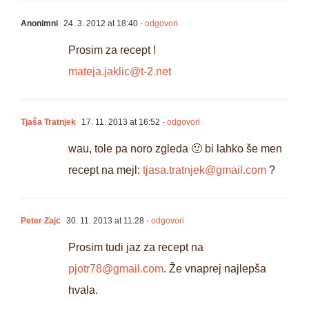
Anonimni
24. 3. 2012 at 18:40
- odgovori
Prosim za recept !
mateja.jaklic@t-2.net
Tjaša Tratnjek
17. 11. 2013 at 16:52
- odgovori
wau, tole pa noro zgleda 🙂 bi lahko še men
recept na mejl:
tjasa.tratnjek@gmail.com
?
Peter Zajc
30. 11. 2013 at 11:28
- odgovori
Prosim tudi jaz za recept na
pjotr78@gmail.com
. Že vnaprej najlepša
hvala.