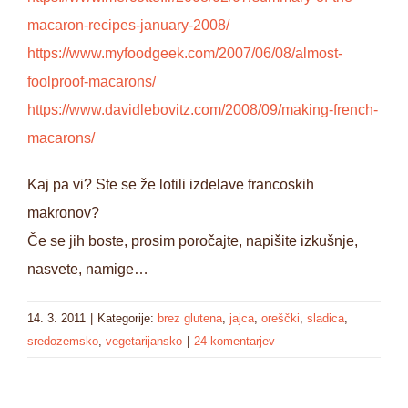
macaron-recipes-january-2008/
https://www.myfoodgeek.com/2007/06/08/almost-
foolproof-macarons/
https://www.davidlebovitz.com/2008/09/making-french-
macarons/
Kaj pa vi? Ste se že lotili izdelave francoskih
makronov?
Če se jih boste, prosim poročajte, napišite izkušnje,
nasvete, namige…
14. 3. 2011
|
Kategorije:
brez glutena
,
jajca
,
oreščki
,
sladica
,
sredozemsko
,
vegetarijansko
|
24 komentarjev