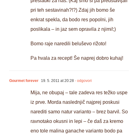
presladki za nas. (Kaj smo si pa predstavljali
pri teh sestavinah?!?) Zdaj jih bomo še
enkrat spekla, da bodo res popolni, jih
poslikala – in jaz sem opravila z njimi!;)
Bomo raje naredili beluševo rižoto!
Pa hvala za recept! Še naprej dobro kuhaj!
Gourmet forever
19. 5. 2011 at 20:28
- odgovori
Mija, ne obupaj – tale zadeva res težko uspe
iz prve. Morda naslednjič najprej poskusi
narediti samo natur varianto – brez barvil. So
ravnotako okusni in lepi – če daš za kremo
eno tole malina ganache varianto bodo pa