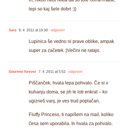
lepi so kaj šele dobri :))
Sara
6. 4. 2011 at 19:30
- odgovori
Lupinica še vedno ni prave oblike, ampak
super za začetek ;)Večini ne ratajo.
Gourmet forever
7. 4. 2011 at 5:52
- odgovori
Piščanček, hvala lepa pohvalo. Če si v
kuhanju doma, se jih le loti enkrat – ko
ugizneš vanj, je ves trud poplačan.
Fluffy Princess, ti napišem na mail, koliko
česa sem uporabila. In hvala za pohvalo.