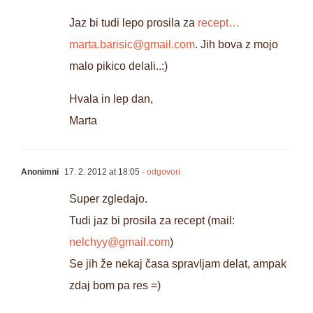
Jaz bi tudi lepo prosila za
recept…
marta.barisic@gmail.com
. Jih bova z mojo
malo pikico delali..:)
Hvala in lep dan,
Marta
Anonimni
17. 2. 2012 at 18:05
- odgovori
Super zgledajo.
Tudi jaz bi prosila za recept (mail:
nelchyy@gmail.com
)
Se jih že nekaj časa spravljam delat, ampak
zdaj bom pa res =)