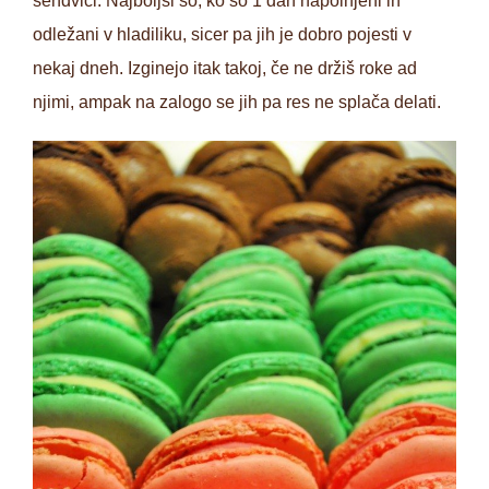
sendviči. Najboljši so, ko so 1 dan napolnjeni in
odležani v hladiliku, sicer pa jih je dobro pojesti v
nekaj dneh. Izginejo itak takoj, če ne držiš roke ad
njimi, ampak na zalogo se jih pa res ne splača delati.