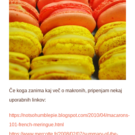
Če koga zanima kaj več o makronih, pripenjam nekaj
uporabnih linkov:
https://notsohumblepie.blogspot.com/2010/04/macarons-
101-french-meringue.html
https://www.mercotte.fr/2008/02/07/summary-of-the-