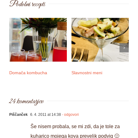
Podobni recepti
Domača kombucha
Slavnostni meni
3 
24 komentarjev
Piščanček
6. 4. 2011 at 14:38
- odgovori
Še nisem probala, se mi zdi, da je tole za
kuharico mojega kova prevelik podvig 🙂