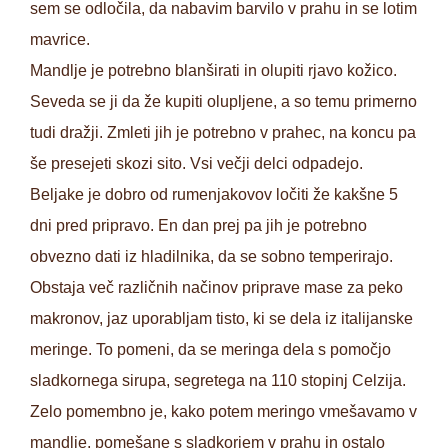
sem se odločila, da nabavim barvilo v prahu in se lotim
mavrice.
Mandlje je potrebno blanširati in olupiti rjavo kožico.
Seveda se ji da že kupiti olupljene, a so temu primerno
tudi dražji. Zmleti jih je potrebno v prahec, na koncu pa
še presejeti skozi sito. Vsi večji delci odpadejo.
Beljake je dobro od rumenjakovov ločiti že kakšne 5
dni pred pripravo. En dan prej pa jih je potrebno
obvezno dati iz hladilnika, da se sobno temperirajo.
Obstaja več različnih načinov priprave mase za peko
makronov, jaz uporabljam tisto, ki se dela iz italijanske
meringe. To pomeni, da se meringa dela s pomočjo
sladkornega sirupa, segretega na 110 stopinj Celzija.
Zelo pomembno je, kako potem meringo vmešavamo v
mandlje, pomešane s sladkorjem v prahu in ostalo