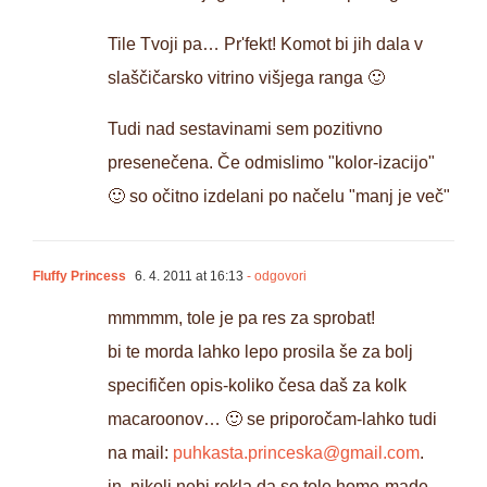
Tile Tvoji pa… Pr'fekt! Komot bi jih dala v
slaščičarsko vitrino višjega ranga 🙂
Tudi nad sestavinami sem pozitivno
presenečena. Če odmislimo "kolor-izacijo"
🙂 so očitno izdelani po načelu "manj je več"
Fluffy Princess
6. 4. 2011 at 16:13
- odgovori
mmmmm, tole je pa res za sprobat!
bi te morda lahko lepo prosila še za bolj
specifičen opis-koliko česa daš za kolk
macaroonov… 🙂 se priporočam-lahko tudi
na mail:
puhkasta.princeska@gmail.com
.
in, nikoli nebi rekla da so tole home-made,