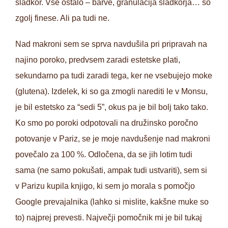
sladkor. Vse ostalo – barve, granulacija sladkorja… so
zgolj finese. Ali pa tudi ne.
Nad makroni sem se sprva navdušila pri pripravah na
najino poroko, predvsem zaradi estetske plati,
sekundarno pa tudi zaradi tega, ker ne vsebujejo moke
(glutena). Izdelek, ki so ga zmogli narediti le v Monsu,
je bil estetsko za “sedi 5”, okus pa je bil bolj tako tako.
Ko smo po poroki odpotovali na družinsko poročno
potovanje v Pariz, se je moje navdušenje nad makroni
povečalo za 100 %. Odločena, da se jih lotim tudi
sama (ne samo pokušati, ampak tudi ustvariti), sem si
v Parizu kupila knjigo, ki sem jo morala s pomočjo
Google prevajalnika (lahko si mislite, kakšne muke so
to) najprej prevesti. Največji pomočnik mi je bil tukaj