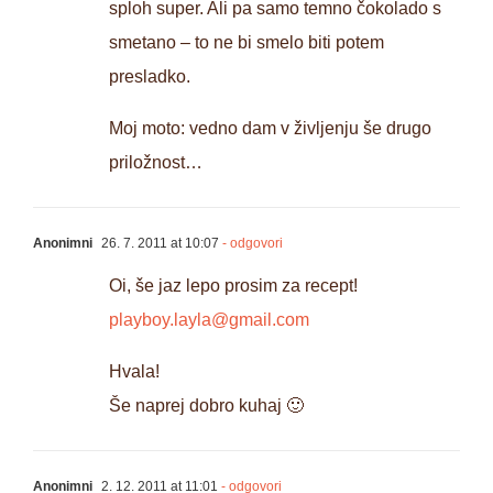
sploh super. Ali pa samo temno čokolado s
smetano – to ne bi smelo biti potem
presladko.
Moj moto: vedno dam v življenju še drugo
priložnost…
Anonimni
26. 7. 2011 at 10:07
- odgovori
Oi, še jaz lepo prosim za recept!
playboy.layla@gmail.com
Hvala!
Še naprej dobro kuhaj 🙂
Anonimni
2. 12. 2011 at 11:01
- odgovori