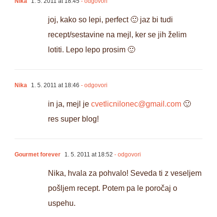
Nika
1. 5. 2011 at 18:45
- odgovori
joj, kako so lepi, perfect 🙂 jaz bi tudi
recept/sestavine na mejl, ker se jih želim
lotiti. Lepo lepo prosim 🙂
Nika
1. 5. 2011 at 18:46
- odgovori
in ja, mejl je
cvetlicnilonec@gmail.com
🙂
res super blog!
Gourmet forever
1. 5. 2011 at 18:52
- odgovori
Nika, hvala za pohvalo! Seveda ti z veseljem
pošljem recept. Potem pa le poročaj o
uspehu.