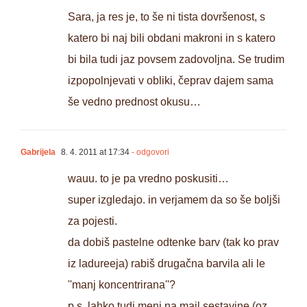
Sara, ja res je, to še ni tista dovršenost, s
katero bi naj bili obdani makroni in s katero
bi bila tudi jaz povsem zadovoljna. Se trudim
izpopolnjevati v obliki, čeprav dajem sama
še vedno prednost okusu…
Gabrijela
8. 4. 2011 at 17:34
- odgovori
wauu. to je pa vredno poskusiti…
super izgledajo. in verjamem da so še boljši
za pojesti.
da dobiš pastelne odtenke barv (tak ko prav
iz ladureeja) rabiš drugačna barvila ali le
''manj koncentrirana''?
p.s. lahko tudi meni na mail sestavine (oz.