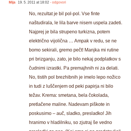
Mija
19. 5. 2011 at 18:02
- odgovori
No, rezultat je bil pol-pol. Vse finte
naštudirala, le lila barve nisem uspela zadeti.
Najprej je bila strupeno turkizna, potem
električno vijolična … Ampak v redu, se ne
bomo sekirali, gremo pečt! Manjka mi rutine
pri brizganju, zato, je bilo nekaj podplatkov s
čudnimi izrastki. Pa premajhnih ni za delati.
No, tistih pol brezhibnih je imelo lepo nožico
in tudi z luščenjem od peki papirja ni bilo
težav. Krema: smetana, bela čokolada,
pretlačene maline. Nadevam piškote in
poskusimo – auč, sladko, presladko! Jih
hranimo v hladilniku, so zjutraj še vedno