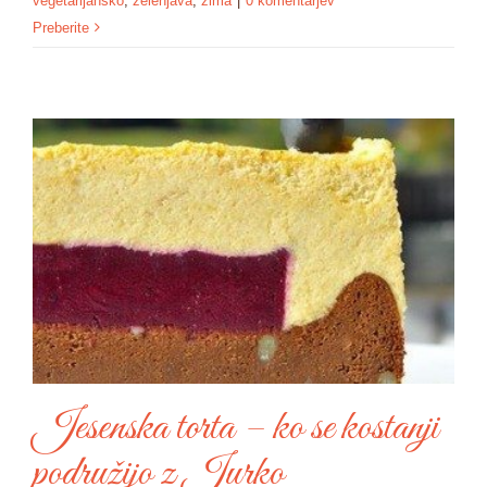
vegetarijansko
,
zelenjava
,
zima
|
0 komentarjev
Preberite
Jesenska torta – ko se kostanji
podružijo z Jurko