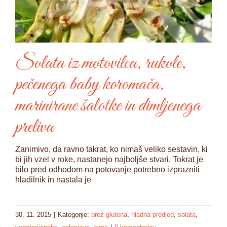
Solata iz motovilca, rukole,
pečenega baby koromača,
marinirane šalotke in dimljenega
preliva
Zanimivo, da ravno takrat, ko nimaš veliko sestavin, ki
bi jih vzel v roke, nastanejo najboljše stvari. Tokrat je
bilo pred odhodom na potovanje potrebno izprazniti
hladilnik in nastala je
30. 11. 2015
|
Kategorije:
brez glutena
,
hladna predjed
,
solata
,