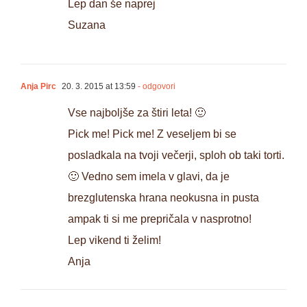
Lep dan še naprej
Suzana
Anja Pirc
20. 3. 2015 at 13:59
- odgovori
Vse najboljše za štiri leta! 🙂
Pick me! Pick me! Z veseljem bi se
posladkala na tvoji večerji, sploh ob taki torti.
🙂 Vedno sem imela v glavi, da je
brezglutenska hrana neokusna in pusta
ampak ti si me prepričala v nasprotno!
Lep vikend ti želim!
Anja