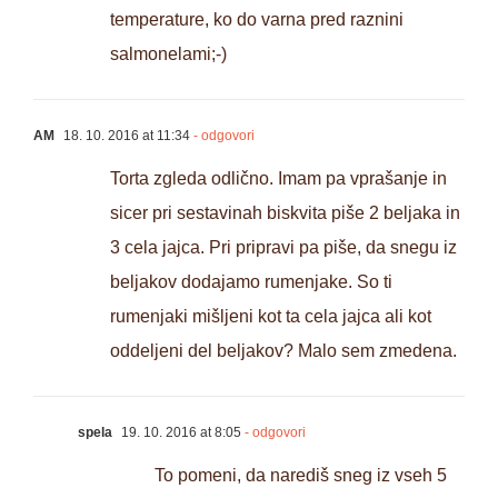
temperature, ko do varna pred raznini
salmonelami;-)
AM
18. 10. 2016 at 11:34
- odgovori
Torta zgleda odlično. Imam pa vprašanje in
sicer pri sestavinah biskvita piše 2 beljaka in
3 cela jajca. Pri pripravi pa piše, da snegu iz
beljakov dodajamo rumenjake. So ti
rumenjaki mišljeni kot ta cela jajca ali kot
oddeljeni del beljakov? Malo sem zmedena.
spela
19. 10. 2016 at 8:05
- odgovori
To pomeni, da narediš sneg iz vseh 5