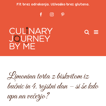
Skip
Fit brez odrekanja. Uživaško brez glutena.
to
Facebook
Instagram
Pinterest
content
Limonina torta z biskvitom iz
bučnic in 4. rojstni dan – si še kdo
upa na večerjo?