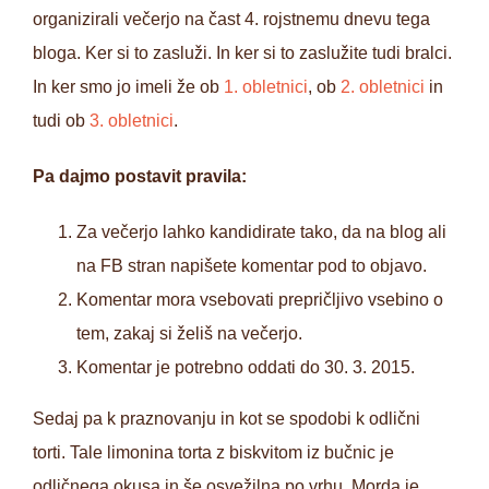
organizirali večerjo na čast 4. rojstnemu dnevu tega
bloga. Ker si to zasluži. In ker si to zaslužite tudi bralci.
In ker smo jo imeli že ob
1. obletnici
, ob
2. obletnici
in
tudi ob
3. obletnici
.
Pa dajmo postavit pravila:
Za večerjo lahko kandidirate tako, da na blog ali
na FB stran napišete komentar pod to objavo.
Komentar mora vsebovati prepričljivo vsebino o
tem, zakaj si želiš na večerjo.
Komentar je potrebno oddati do 30. 3. 2015.
Sedaj pa k praznovanju in kot se spodobi k odlični
torti. Tale limonina torta z biskvitom iz bučnic je
odličnega okusa in še osvežilna po vrhu. Morda je