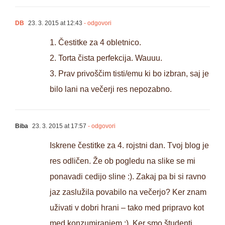
DB
23. 3. 2015 at 12:43
- odgovori
1. Čestitke za 4 obletnico.
2. Torta čista perfekcija. Wauuu.
3. Prav privoščim tisti/emu ki bo izbran, saj je
bilo lani na večerji res nepozabno.
Biba
23. 3. 2015 at 17:57
- odgovori
Iskrene čestitke za 4. rojstni dan. Tvoj blog je
res odličen. Že ob pogledu na slike se mi
ponavadi cedijo sline :). Zakaj pa bi si ravno
jaz zaslužila povabilo na večerjo? Ker znam
uživati v dobri hrani – tako med pripravo kot
med konzumiranjem ;). Ker smo študenti