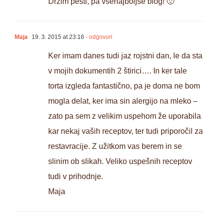
Držim pesti, pa vsenajboljše blog! 🙂
Maja
19. 3. 2015 at 23:16
- odgovori
Ker imam danes tudi jaz rojstni dan, le da sta
v mojih dokumentih 2 štirici…. In ker tale
torta izgleda fantastično, pa je doma ne bom
mogla delat, ker ima sin alergijo na mleko –
zato pa sem z velikim uspehom že uporabila
kar nekaj vaših receptov, ter tudi priporočil za
restavracije. Z užitkom vas berem in se
slinim ob slikah. Veliko uspešnih receptov
tudi v prihodnje.
Maja