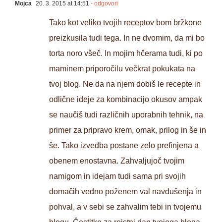
Mojca
20. 3. 2015 at 14:51
- odgovori
Tako kot veliko tvojih receptov bom bržkone
preizkusila tudi tega. In ne dvomim, da mi bo
torta noro všeč. In mojim hčerama tudi, ki po
maminem priporočilu večkrat pokukata na
tvoj blog. Ne da na njem dobiš le recepte in
odlične ideje za kombinacijo okusov ampak
se naučiš tudi različnih uporabnih tehnik, na
primer za pripravo krem, omak, prilog in še in
še. Tako izvedba postane zelo prefinjena a
obenem enostavna. Zahvaljujoč tvojim
namigom in idejam tudi sama pri svojih
domačih vedno poženem val navdušenja in
pohval, a v sebi se zahvalim tebi in tvojemu