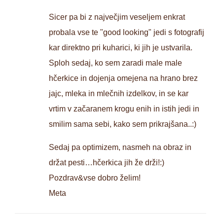
Sicer pa bi z največjim veseljem enkrat
probala vse te "good looking" jedi s fotografij
kar direktno pri kuharici, ki jih je ustvarila.
Sploh sedaj, ko sem zaradi male male
hčerkice in dojenja omejena na hrano brez
jajc, mleka in mlečnih izdelkov, in se kar
vrtim v začaranem krogu enih in istih jedi in
smilim sama sebi, kako sem prikrajšana..:)
Sedaj pa optimizem, nasmeh na obraz in
držat pesti…hčerkica jih že drži!:)
Pozdrav&vse dobro želim!
Meta