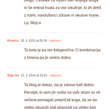
blogu. Čestitke za rojstni dan tvojega bloga
in še enkrat hvala za vse izkušnje, ki jih deliš
z nami, navdušenci zdrave in okusne hrane.
Lp, Mojca
Brnistra
20. 3. 2015 at 20:29
- odgovori
Ta torta je pa res fotogenična 🙂 kombinacija
z limona pa je vedno dobra
Maja Sin
21. 3. 2015 at 15:02
- odgovori
Ta blog je dokaz, da je zdravo tudi dobro.
Recepti, ki sem jih našla na vaši strani so mi
večkrat pomagali prepričati koga, da se da
veliko okusnih jedi pripraviti na veliko bolj