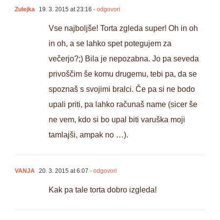
Zulejka
19. 3. 2015 at 23:16
- odgovori
Vse najboljše! Torta zgleda super! Oh in oh
in oh, a se lahko spet potegujem za
večerjo?;) Bila je nepozabna. Jo pa seveda
privoščim še komu drugemu, tebi pa, da se
spoznaš s svojimi bralci. Če pa si ne bodo
upali priti, pa lahko računaš name (sicer še
ne vem, kdo si bo upal biti varuška moji
tamlajši, ampak no …).
VANJA
20. 3. 2015 at 6:07
- odgovori
Kak pa tale torta dobro izgleda!