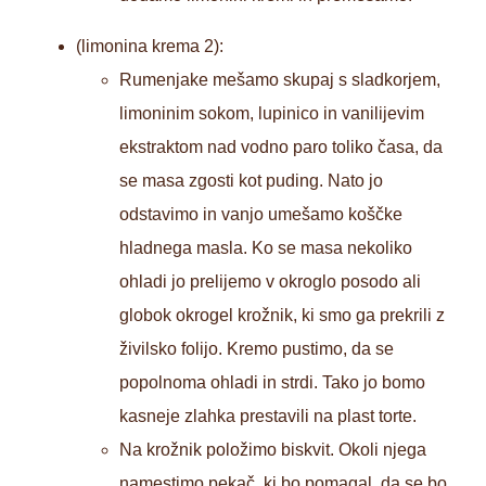
(limonina krema 2):
Rumenjake mešamo skupaj s sladkorjem,
limoninim sokom, lupinico in vanilijevim
ekstraktom nad vodno paro toliko časa, da
se masa zgosti kot puding. Nato jo
odstavimo in vanjo umešamo koščke
hladnega masla. Ko se masa nekoliko
ohladi jo prelijemo v okroglo posodo ali
globok okrogel krožnik, ki smo ga prekrili z
živilsko folijo. Kremo pustimo, da se
popolnoma ohladi in strdi. Tako jo bomo
kasneje zlahka prestavili na plast torte.
Na krožnik položimo biskvit. Okoli njega
namestimo pekač, ki bo pomagal, da se bo