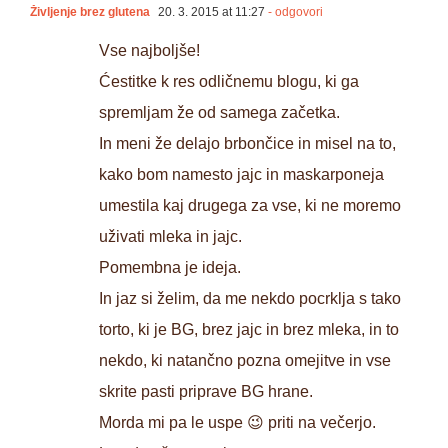
Življenje brez glutena
20. 3. 2015 at 11:27
- odgovori
Vse najboljše!
Ćestitke k res odličnemu blogu, ki ga
spremljam že od samega začetka.
In meni že delajo brbončice in misel na to,
kako bom namesto jajc in maskarponeja
umestila kaj drugega za vse, ki ne moremo
uživati mleka in jajc.
Pomembna je ideja.
In jaz si želim, da me nekdo pocrklja s tako
torto, ki je BG, brez jajc in brez mleka, in to
nekdo, ki natančno pozna omejitve in vse
skrite pasti priprave BG hrane.
Morda mi pa le uspe 😉 priti na večerjo.