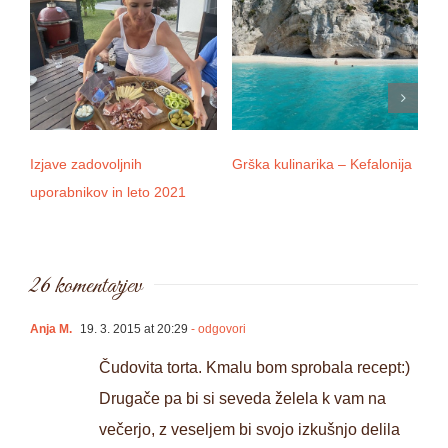
Izjave zadovoljnih
Grška kulinarika – Kefalonija
D
uporabnikov in leto 2021
26 komentarjev
Anja M.
19. 3. 2015 at 20:29
- odgovori
Čudovita torta. Kmalu bom sprobala recept:)
Drugače pa bi si seveda želela k vam na
večerjo, z veseljem bi svojo izkušnjo delila