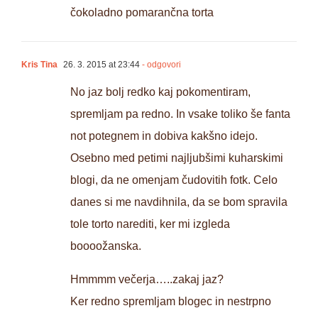
čokoladno pomarančna torta
Kris Tina
26. 3. 2015 at 23:44
- odgovori
No jaz bolj redko kaj pokomentiram,
spremljam pa redno. In vsake toliko še fanta
not potegnem in dobiva kakšno idejo.
Osebno med petimi najljubšimi kuharskimi
blogi, da ne omenjam čudovitih fotk. Celo
danes si me navdihnila, da se bom spravila
tole torto narediti, ker mi izgleda
boooožanska.
Hmmmm večerja…..zakaj jaz?
Ker redno spremljam blogec in nestrpno