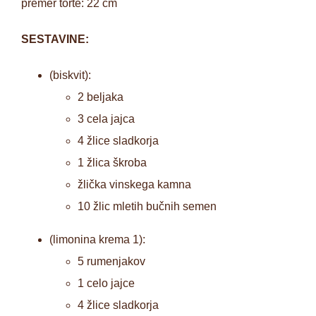
premer torte: 22 cm
SESTAVINE:
(biskvit):
2 beljaka
3 cela jajca
4 žlice sladkorja
1 žlica škroba
žlička vinskega kamna
10 žlic mletih bučnih semen
(limonina krema 1):
5 rumenjakov
1 celo jajce
4 žlice sladkorja