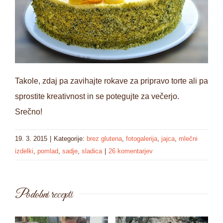
Takole, zdaj pa zavihajte rokave za pripravo torte ali pa
sprostite kreativnost in se potegujte za večerjo.
Srečno!
19. 3. 2015
|
Kategorije:
brez glutena
,
fotogalerija
,
jajca
,
mlečni
izdelki
,
pomlad
,
sadje
,
sladica
|
26 komentarjev
Podobni recepti