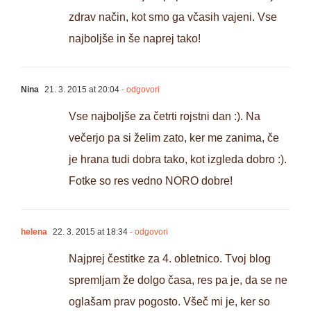
zdrav način, kot smo ga včasih vajeni. Vse
najboljše in še naprej tako!
Nina
21. 3. 2015 at 20:04
- odgovori
Vse najboljše za četrti rojstni dan :). Na
večerjo pa si želim zato, ker me zanima, če
je hrana tudi dobra tako, kot izgleda dobro :).
Fotke so res vedno NORO dobre!
helena
22. 3. 2015 at 18:34
- odgovori
Najprej čestitke za 4. obletnico. Tvoj blog
spremljam že dolgo časa, res pa je, da se ne
oglašam prav pogosto. Všeč mi je, ker so