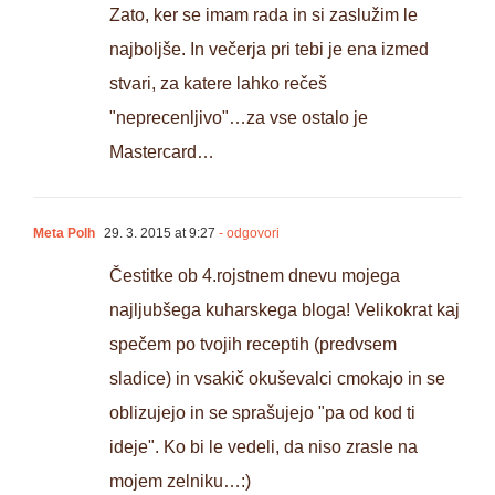
Zato, ker se imam rada in si zaslužim le
najboljše. In večerja pri tebi je ena izmed
stvari, za katere lahko rečeš
"neprecenljivo"…za vse ostalo je
Mastercard…
Meta Polh
29. 3. 2015 at 9:27
- odgovori
Čestitke ob 4.rojstnem dnevu mojega
najljubšega kuharskega bloga! Velikokrat kaj
spečem po tvojih receptih (predvsem
sladice) in vsakič okuševalci cmokajo in se
oblizujejo in se sprašujejo "pa od kod ti
ideje". Ko bi le vedeli, da niso zrasle na
mojem zelniku…:)