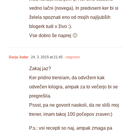
vedno lačni (novega). In predvsem ker bi si
želela spoznati eno od mojih najljubših
blogerk tudi v živo :).
Vse dobro še naprej 🙂
Darja Judar
24. 3. 2015 at 21:45
- odgovori
Zakaj jaz?
Ker pridno treniram, da odvržem kak
odvečen kilogra, ampak za to večerjo bi se
pregrešila.
Pssst, pa ne govorit naokoli, da ne sliši moj
trener, imam takoj 100 počepov zraven:)
P.s.: vsi recepti so naj, ampak zmaga pa