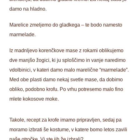
damo na hladno.
Marelice zmeljemo do gladkega – te bodo namesto
marmelade.
Iz madnljevo korenčkove mase z rokami oblikujemo
dve manjšo žogici, ki ju sploščimo in vanje naredimo
vdolbinici, v kateri damo malo marelične “marmelade”.
Med obe plasti damo nekaj svetle mase, da dobimo
obliko, podobno krofu. Po vrhu potresemo malo fino
mlete kokosove moke.
Takole, recept za krofe imamo pripravljen, sedaj pa
moramo izbrati še kostume, v katere bomo letos zavili
naše otročke. Vi ste jih že izbrali?