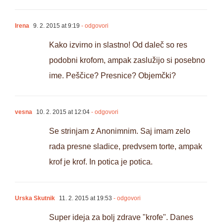
Irena
9. 2. 2015 at 9:19
- odgovori
Kako izvirno in slastno! Od daleč so res
podobni krofom, ampak zaslužijo si posebno
ime. Peščice? Presnice? Objemčki?
vesna
10. 2. 2015 at 12:04
- odgovori
Se strinjam z Anonimnim. Saj imam zelo
rada presne sladice, predvsem torte, ampak
krof je krof. In potica je potica.
Urska Skutnik
11. 2. 2015 at 19:53
- odgovori
Super ideja za bolj zdrave "krofe". Danes