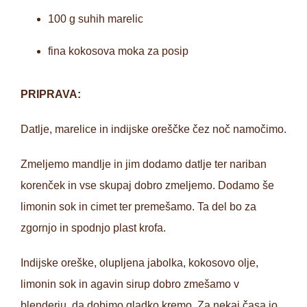
100 g suhih marelic
fina kokosova moka za posip
PRIPRAVA:
Datlje, marelice in indijske oreščke čez noč namočimo.
Zmeljemo mandlje in jim dodamo datlje ter nariban
korenček in vse skupaj dobro zmeljemo. Dodamo še
limonin sok in cimet ter premešamo. Ta del bo za
zgornjo in spodnjo plast krofa.
Indijske oreške, olupljena jabolka, kokosovo olje,
limonin sok in agavin sirup dobro zmešamo v
blenderju, da dobimo gladko kremo. Za nekaj časa jo