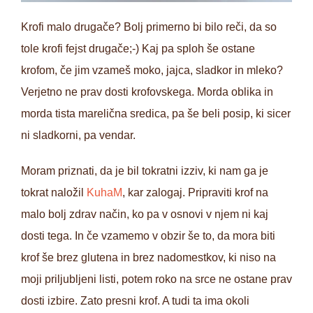
Krofi malo drugače? Bolj primerno bi bilo reči, da so
tole krofi fejst drugače;-) Kaj pa sploh še ostane
krofom, če jim vzameš moko, jajca, sladkor in mleko?
Verjetno ne prav dosti krofovskega. Morda oblika in
morda tista marelična sredica, pa še beli posip, ki sicer
ni sladkorni, pa vendar.
Moram priznati, da je bil tokratni izziv, ki nam ga je
tokrat naložil
KuhaM
, kar zalogaj. Pripraviti krof na
malo bolj zdrav način, ko pa v osnovi v njem ni kaj
dosti tega. In če vzamemo v obzir še to, da mora biti
krof še brez glutena in brez nadomestkov, ki niso na
moji priljubljeni listi, potem roko na srce ne ostane prav
dosti izbire. Zato presni krof. A tudi ta ima okoli