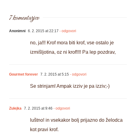
7 komentarjev
Anonimni
6. 2. 2015 at 22:17
- odgovori
no, ja!!! Krof mora biti krof, vse ostalo je
izmišljotina, oz ni krof!!!! Pa lep pozdrav,
Gourmet forever
7. 2. 2015 at 5:15
- odgovori
Se strinjam! Ampak izziv je pa izziv;-)
Zulejka
7. 2. 2015 at 9:46
- odgovori
luštno! in vsekakor bolj prijazno do želodca
kot pravi krof.