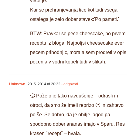
vecerje.
Kar se prehranjevanja tice kot tudi vsega
ostalega je zelo dober stavek:'Po pameti.'
BTW: Pravkar se pece cheescake, po prvem
receptu iz bloga. Najboljsi cheesecake ever
pecem prihodnjic, morala sem prodreti v opis
pecenja v vodni kopeli tudi v slikah.
Unknown
20. 5. 2014 at 20:32
- odgovori
🙂 Poželo je tako navdušenje – odrasli in
otroci, da smo že imeli reprizo 🙂 In zahtevo
po še. Še dobro, da je obilje jagod pa
spodobno dober ananas imajo v Sparu. Res
krasen "recept" – hvala.