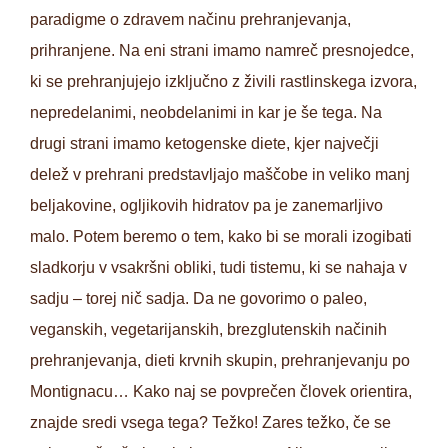
paradigme o zdravem načinu prehranjevanja,
prihranjene. Na eni strani imamo namreč presnojedce,
ki se prehranjujejo izključno z živili rastlinskega izvora,
nepredelanimi, neobdelanimi in kar je še tega. Na
drugi strani imamo ketogenske diete, kjer največji
delež v prehrani predstavljajo maščobe in veliko manj
beljakovine, ogljikovih hidratov pa je zanemarljivo
malo. Potem beremo o tem, kako bi se morali izogibati
sladkorju v vsakršni obliki, tudi tistemu, ki se nahaja v
sadju – torej nič sadja. Da ne govorimo o paleo,
veganskih, vegetarijanskih, brezglutenskih načinih
prehranjevanja, dieti krvnih skupin, prehranjevanju po
Montignacu… Kako naj se povprečen človek orientira,
znajde sredi vsega tega? Težko! Zares težko, če se