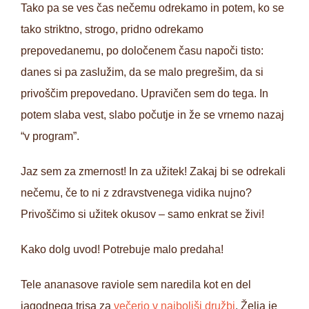
Tako pa se ves čas nečemu odrekamo in potem, ko se
tako striktno, strogo, pridno odrekamo
prepovedanemu, po določenem času napoči tisto:
danes si pa zaslužim, da se malo pregrešim, da si
privoščim prepovedano. Upravičen sem do tega. In
potem slaba vest, slabo počutje in že se vrnemo nazaj
“v program”.
Jaz sem za zmernost! In za užitek! Zakaj bi se odrekali
nečemu, če to ni z zdravstvenega vidika nujno?
Privoščimo si užitek okusov – samo enkrat se živi!
Kako dolg uvod! Potrebuje malo predaha!
Tele ananasove raviole sem naredila kot en del
jagodnega trisa za
večerjo v najboljši družbi
. Želja je