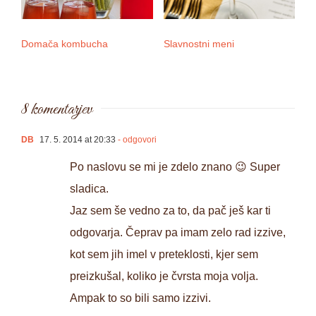
Domača kombucha
Slavnostni meni
3 
8 komentarjev
DB
17. 5. 2014 at 20:33
- odgovori
Po naslovu se mi je zdelo znano 😉 Super
sladica.
Jaz sem še vedno za to, da pač ješ kar ti
odgovarja. Čeprav pa imam zelo rad izzive,
kot sem jih imel v preteklosti, kjer sem
preizkušal, koliko je čvrsta moja volja.
Ampak to so bili samo izzivi.