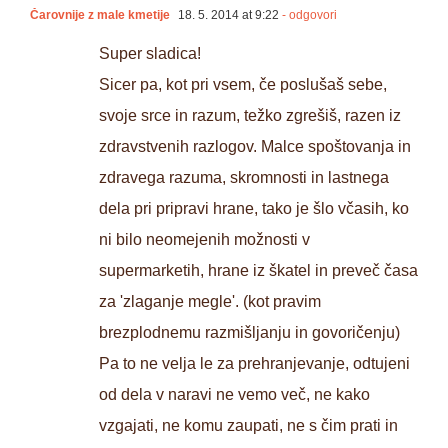
Čarovnije z male kmetije
18. 5. 2014 at 9:22
- odgovori
Super sladica!
Sicer pa, kot pri vsem, če poslušaš sebe,
svoje srce in razum, težko zgrešiš, razen iz
zdravstvenih razlogov. Malce spoštovanja in
zdravega razuma, skromnosti in lastnega
dela pri pripravi hrane, tako je šlo včasih, ko
ni bilo neomejenih možnosti v
supermarketih, hrane iz škatel in preveč časa
za 'zlaganje megle'. (kot pravim
brezplodnemu razmišljanju in govoričenju)
Pa to ne velja le za prehranjevanje, odtujeni
od dela v naravi ne vemo več, ne kako
vzgajati, ne komu zaupati, ne s čim prati in