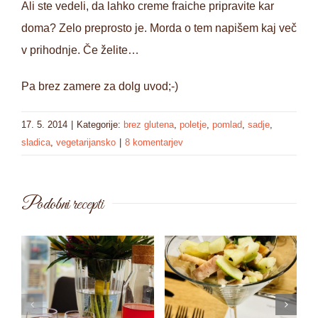
Ali ste vedeli, da lahko creme fraiche pripravite kar
doma? Zelo preprosto je. Morda o tem napišem kaj več
v prihodnje. Če želite…
Pa brez zamere za dolg uvod;-)
17. 5. 2014
|
Kategorije:
brez glutena
,
poletje
,
pomlad
,
sadje
,
sladica
,
vegetarijansko
|
8 komentarjev
Podobni recepti