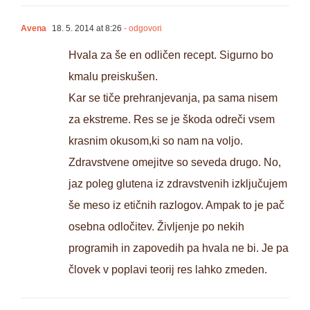
Avena
18. 5. 2014 at 8:26
- odgovori
Hvala za še en odličen recept. Sigurno bo
kmalu preiskušen.
Kar se tiče prehranjevanja, pa sama nisem
za ekstreme. Res se je škoda odreči vsem
krasnim okusom,ki so nam na voljo.
Zdravstvene omejitve so seveda drugo. No,
jaz poleg glutena iz zdravstvenih izključujem
še meso iz etičnih razlogov. Ampak to je pač
osebna odločitev. Življenje po nekih
programih in zapovedih pa hvala ne bi. Je pa
človek v poplavi teorij res lahko zmeden.