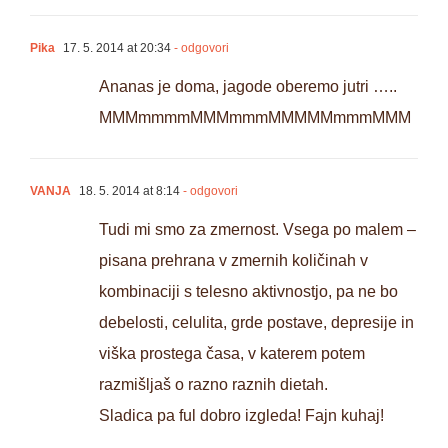
Pika
17. 5. 2014 at 20:34
- odgovori
Ananas je doma, jagode oberemo jutri …..
MMMmmmmMMMmmmMMMMMmmmMMM
VANJA
18. 5. 2014 at 8:14
- odgovori
Tudi mi smo za zmernost. Vsega po malem –
pisana prehrana v zmernih količinah v
kombinaciji s telesno aktivnostjo, pa ne bo
debelosti, celulita, grde postave, depresije in
viška prostega časa, v katerem potem
razmišljaš o razno raznih dietah.
Sladica pa ful dobro izgleda! Fajn kuhaj!