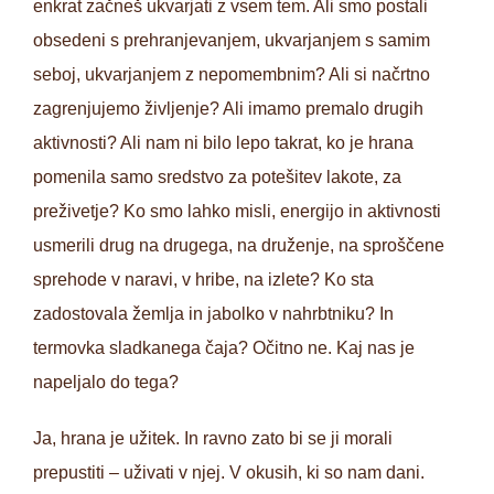
enkrat začneš ukvarjati z vsem tem. Ali smo postali
obsedeni s prehranjevanjem, ukvarjanjem s samim
seboj, ukvarjanjem z nepomembnim? Ali si načrtno
zagrenjujemo življenje? Ali imamo premalo drugih
aktivnosti? Ali nam ni bilo lepo takrat, ko je hrana
pomenila samo sredstvo za potešitev lakote, za
preživetje? Ko smo lahko misli, energijo in aktivnosti
usmerili drug na drugega, na druženje, na sproščene
sprehode v naravi, v hribe, na izlete? Ko sta
zadostovala žemlja in jabolko v nahrbtniku? In
termovka sladkanega čaja? Očitno ne. Kaj nas je
napeljalo do tega?
Ja, hrana je užitek. In ravno zato bi se ji morali
prepustiti – uživati v njej. V okusih, ki so nam dani.