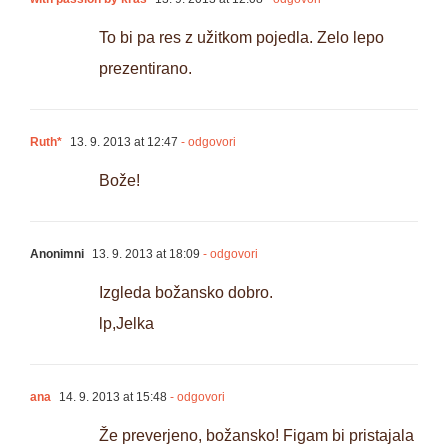
To bi pa res z užitkom pojedla. Zelo lepo
prezentirano.
Ruth*
13. 9. 2013 at 12:47
- odgovori
Bože!
Anonimni
13. 9. 2013 at 18:09
- odgovori
Izgleda božansko dobro.
lp,Jelka
ana
14. 9. 2013 at 15:48
- odgovori
Že preverjeno, božansko! Figam bi pristajala