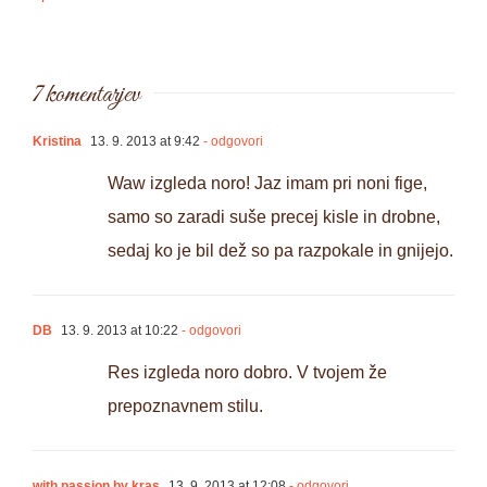
7 komentarjev
Kristina
13. 9. 2013 at 9:42
- odgovori
Waw izgleda noro! Jaz imam pri noni fige,
samo so zaradi suše precej kisle in drobne,
sedaj ko je bil dež so pa razpokale in gnijejo.
DB
13. 9. 2013 at 10:22
- odgovori
Res izgleda noro dobro. V tvojem že
prepoznavnem stilu.
with passion by kras
13. 9. 2013 at 12:08
- odgovori