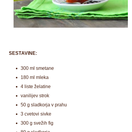
SESTAVINE:
300 ml smetane
180 ml mleka
4 liste želatine
vanilijev strok
50 g sladkorja v prahu
3 cvetovi sivke
300 g svežih fig