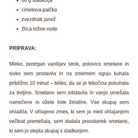
80 g sladkorja
cimetova palčka
zvezdnati janež
žlica rožne vode
PRIPRAVA:
Mleko, postrgan vanilijev strok, polovico smetane in
sivko sem pristavila in na zmernem ognju kuhala
približno 10 minut – toliko, da se je tekočina pokuhala
za tretjino. Smetano sem odstavila in vanjo umešala
namočene in ožete liste želatine. Vse skupaj sem
ohladila. V ohlajeno zmes, ki sem jo med ohlajanjem
večkrat premešala, sem dodala preostanek smetane,
ki sem jo stepla skupaj s sladkorjem.