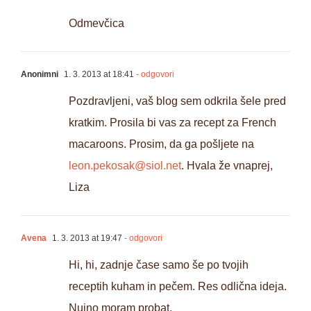
Odmevčica
Anonimni
1. 3. 2013 at 18:41
- odgovori
Pozdravljeni, vaš blog sem odkrila šele pred
kratkim. Prosila bi vas za recept za French
macaroons. Prosim, da ga pošljete na
leon.pekosak@siol.net
. Hvala že vnaprej,
Liza
Avena
1. 3. 2013 at 19:47
- odgovori
Hi, hi, zadnje čase samo še po tvojih
receptih kuham in pečem. Res odlična ideja.
Nujno moram probat.