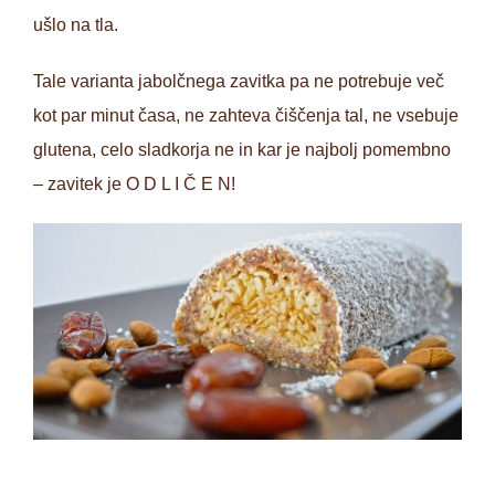
ušlo na tla.
Tale varianta jabolčnega zavitka pa ne potrebuje več
kot par minut časa, ne zahteva čiščenja tal, ne vsebuje
glutena, celo sladkorja ne in kar je najbolj pomembno
– zavitek je O D L I Č E N!