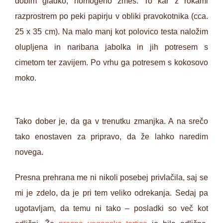
dobim gladko, homogeno zmes. To kar z rokami
razprostrem po peki papirju v obliki pravokotnika (cca.
25 x 35 cm). Na malo manj kot polovico testa naložim
olupljena in naribana jabolka in jih potresem s
cimetom ter zavijem. Po vrhu ga potresem s kokosovo
moko.
Tako dober je, da ga v trenutku zmanjka. A na srečo
tako enostaven za pripravo, da že lahko naredim
novega.
Presna prehrana me ni nikoli posebej privlačila, saj se
mi je zdelo, da je pri tem veliko odrekanja. Sedaj pa
ugotavljam, da temu ni tako – posladki so več kot