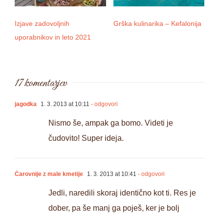
Izjave zadovoljnih
Grška kulinarika – Kefalonija
D
uporabnikov in leto 2021
17 komentarjev
jagodka
1. 3. 2013 at 10:11
- odgovori
Nismo še, ampak ga bomo. Videti je
čudovito! Super ideja.
Čarovnije z male kmetije
1. 3. 2013 at 10:41
- odgovori
Jedli, naredili skoraj identično kot ti. Res je
dober, pa še manj ga poješ, ker je bolj