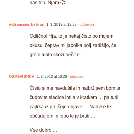
nasiten. Njam 🙂
with passion by kras
1. 3. 2013 at 12:59
- odgovori
Odlično! Hja, to je nekaj čisto po mojem
okusu, čeprav mi jabolka bolj zadišijo, če
grejo malo skozi pečico.
ODMEVI SRCA
1. 3. 2013 at 16:26
- odgovori
Čisto si me navdušila in najbrž sem bom te
čudovite sladice lotila v kratkem … pa tudi
zajtrka iz prejšnje objave … Nadvse te
občudujem in lepo te je brati …
Vse dobro …