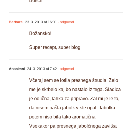
Bosch
Barbara
23. 3. 2013 at 16:01
- odgovori
Božansko!
Super recept, super blog!
Anonimni
24. 3. 2013 at 7:42
- odgovori
Včeraj sem se lotila presnega štrudla. Zelo
me je skrbelo kaj bo nastalo iz tega. Sladica
je odlična, lahka za pripravo. Žal mi je le to,
da nisem našla jabolk vrste opal. Jabolka
potem niso bila tako aromatična.
Vsekakor pa presnega jabolčnega zavitka