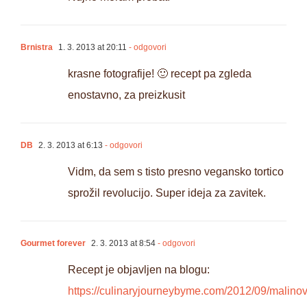
Brnistra
1. 3. 2013 at 20:11
- odgovori
krasne fotografije! 🙂 recept pa zgleda
enostavno, za preizkusit
DB
2. 3. 2013 at 6:13
- odgovori
Vidm, da sem s tisto presno vegansko tortico
sprožil revolucijo. Super ideja za zavitek.
Gourmet forever
2. 3. 2013 at 8:54
- odgovori
Recept je objavljen na blogu:
https://culinaryjourneybyme.com/2012/09/malinov