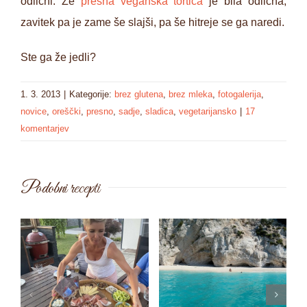
odlični. Že
presna veganska tortica
je bila odlična,
zavitek pa je zame še slajši, pa še hitreje se ga naredi.
Ste ga že jedli?
1. 3. 2013
|
Kategorije:
brez glutena
,
brez mleka
,
fotogalerija
,
novice
,
oreščki
,
presno
,
sadje
,
sladica
,
vegetarijansko
|
17
komentarjev
Podobni recepti