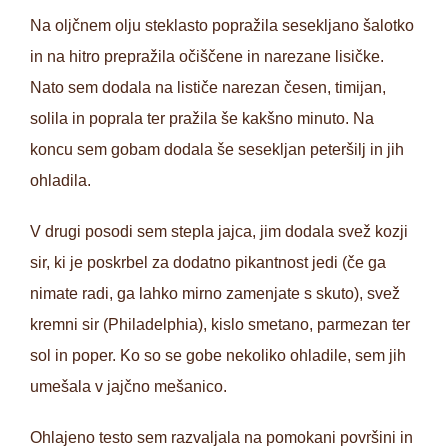
Na oljčnem olju steklasto popražila sesekljano šalotko
in na hitro prepražila očiščene in narezane lisičke.
Nato sem dodala na lističe narezan česen, timijan,
solila in poprala ter pražila še kakšno minuto. Na
koncu sem gobam dodala še sesekljan peteršilj in jih
ohladila.
V drugi posodi sem stepla jajca, jim dodala svež kozji
sir, ki je poskrbel za dodatno pikantnost jedi (če ga
nimate radi, ga lahko mirno zamenjate s skuto), svež
kremni sir (Philadelphia), kislo smetano, parmezan ter
sol in poper. Ko so se gobe nekoliko ohladile, sem jih
umešala v jajčno mešanico.
Ohlajeno testo sem razvaljala na pomokani površini in