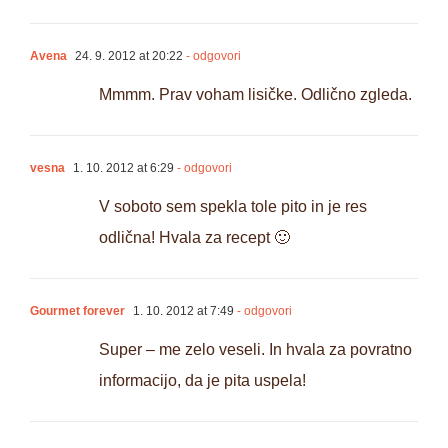
Avena
24. 9. 2012 at 20:22
- odgovori
Mmmm. Prav voham lisičke. Odlično zgleda.
vesna
1. 10. 2012 at 6:29
- odgovori
V soboto sem spekla tole pito in je res
odlična! Hvala za recept 🙂
Gourmet forever
1. 10. 2012 at 7:49
- odgovori
Super – me zelo veseli. In hvala za povratno
informacijo, da je pita uspela!