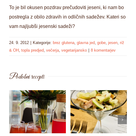
To je bil okusen pozdrav prečudoviti jeseni, ki nam bo
postregla z obilo zdravih in odličnih sadežev. Kateri so
vam najljubši jesenski sadeži?
24. 9. 2012
|
Kategorije:
brez glutena
,
glavna jed
,
gobe
,
jesen
,
riž
& OH
,
topla predjed
,
večerja
,
vegetarijansko
|
8 komentarjev
Podobni recepti