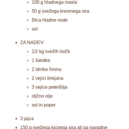
100 g hladnega masla
50 g svežega kremnega sira
žlica hladne vode
sol
ZA NADEV:
1/2 kg svežih lisičk
1 šalotka
2 stroka česna
2 vejici timijana
3 vejice peteršilja
oljčno olje
sol in poper
3 jajca
150 g svežega kozjega sira ali pa navadne