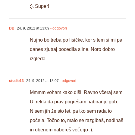
:). Super!
DB
24. 9. 2012 at 13:09
- odgovori
Nujno bo treba po lisičke, ker s tem si mi pa
danes zjutraj pocedila sline. Noro dobro
izgleda.
studio13
24. 9. 2012 at 18:07
- odgovori
Mmmm voham kako diši. Ravno včeraj sem
U. rekla da prav pogrešam nabiranje gob.
Nisem jih že sto let, pa tko sem rada to
počela. Točno to, malo se razgibaš, nadihaš
in obenem nabereš večerjo :).