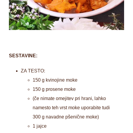
SESTAVINE:
ZA TESTO:
150 g kvinojine moke
150 g prosene moke
(če nimate omejitev pri hrani, lahko
namesto teh vrst moke uporabite tudi
300 g navadne pšenične moke)
1 jajce