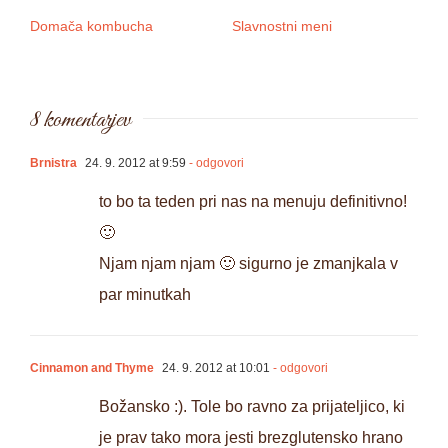
Domača kombucha
Slavnostni meni
3 
8 komentarjev
Brnistra
24. 9. 2012 at 9:59
- odgovori
to bo ta teden pri nas na menuju definitivno!
🙂
Njam njam njam 🙂 sigurno je zmanjkala v
par minutkah
Cinnamon and Thyme
24. 9. 2012 at 10:01
- odgovori
Božansko :). Tole bo ravno za prijateljico, ki
je prav tako mora jesti brezglutensko hrano