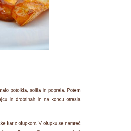
alo potolkla, solila in poprala. Potem
jcu in drobtinah in na koncu otresla
čke kar z olupkom. V olupku se namreč