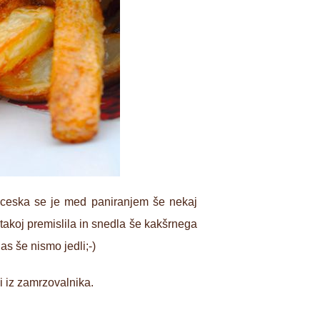
inceska se je med paniranjem še nekaj
 takoj premislila in snedla še kakšrnega
as še nismo jedli;-)
i iz zamrzovalnika.