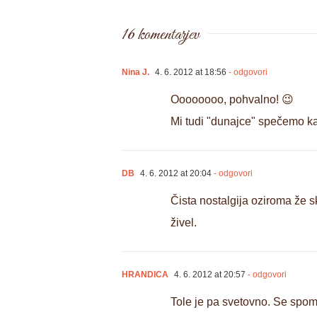
16 komentarjev
Nina J.
4. 6. 2012 at 18:56
- odgovori
Oooooooo, pohvalno! 😉
Mi tudi "dunajce" spečemo ka
DB
4. 6. 2012 at 20:04
- odgovori
Čista nostalgija oziroma že 
živel.
HRANDICA
4. 6. 2012 at 20:57
- odgovori
Tole je pa svetovno. Se spomn