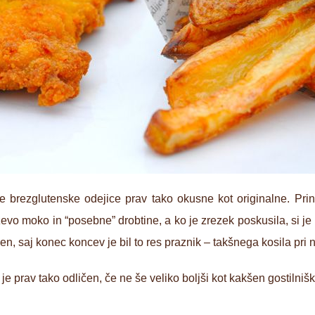
e brezglutenske odejice prav tako okusne kot originalne. Pr
ževo moko in “posebne” drobtine, a ko je zrezek poskusila, si je
en, saj konec koncev je bil to res praznik – takšnega kosila pri n
e prav tako odličen, če ne še veliko boljši kot kakšen gostilnišk