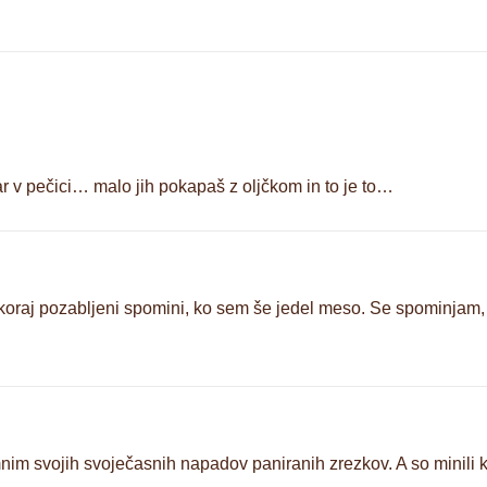
r v pečici… malo jih pokapaš z oljčkom in to je to…
skoraj pozabljeni spomini, ko sem še jedel meso. Se spominjam, 
im svojih svoječasnih napadov paniranih zrezkov. A so minili ko