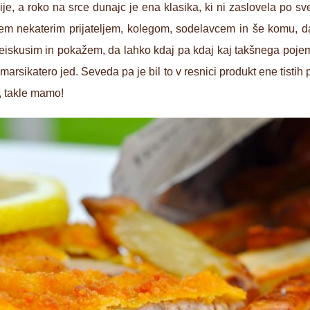
e, a roko na srce dunajc je ena klasika, ki ni zaslovela po sve
em nekaterim prijateljem, kolegom, sodelavcem in še komu, da
reiskusim in pokažem, da lahko kdaj pa kdaj kaj takšnega pojemo
za marsikatero jed. Seveda pa je bil to v resnici produkt ene tist
, takle mamo!