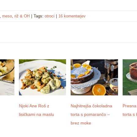
,
meso
,
riž & OH
|
Tags:
otroci
|
16 komentarjev
Njoki Ane Roš z
Najhitrejša čokoladna
Presna
lisičkami na maslu
torta s pomarančo –
torta s
brez moke