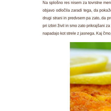
Na splošno res nisem za tovrstne menij
objavo odločila zaradi tega, da pokaž
drugi strani in predvsem pa zato, da p
pri izbiri živil in smo zato prikrajšani 
napadajo kot strele z jasnega. Kaj čmo