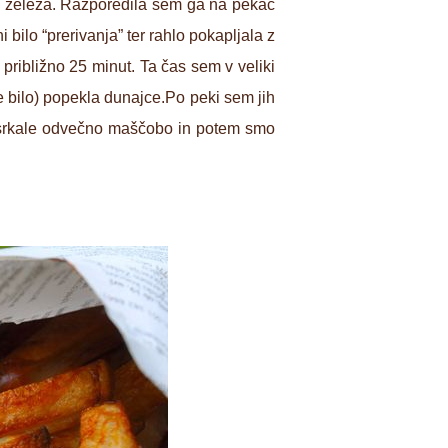
a in železa. Razporedila sem ga na pekač
i bilo “prerivanja” ter rahlo pokapljala z
približno 25 minut. Ta čas sem v veliki
je bilo) popekla dunajce.Po peki sem jih
 vsrkale odvečno maščobo in potem smo