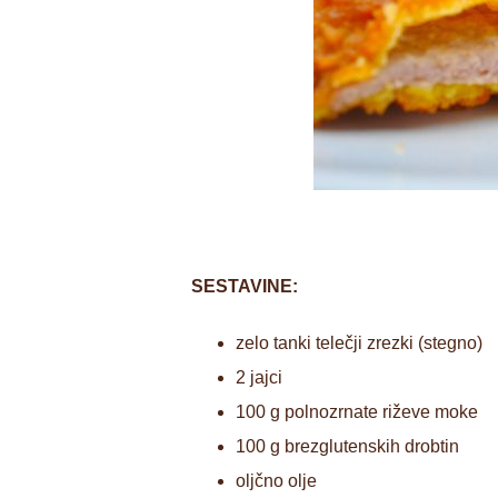
SESTAVINE:
zelo tanki telečji zrezki (stegno)
2 jajci
100 g polnozrnate riževe moke
100 g brezglutenskih drobtin
oljčno olje