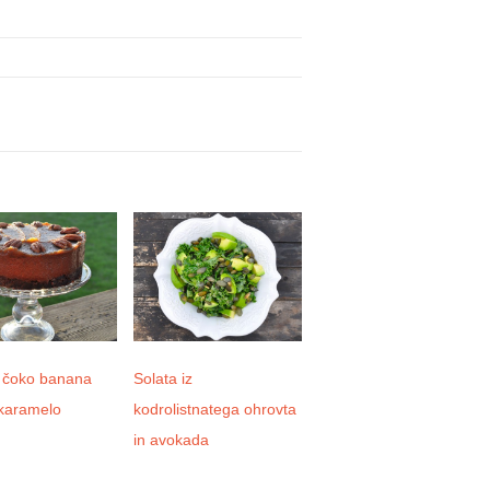
 čoko banana
Solata iz
Domača kombucha
 karamelo
kodrolistnatega ohrovta
in avokada