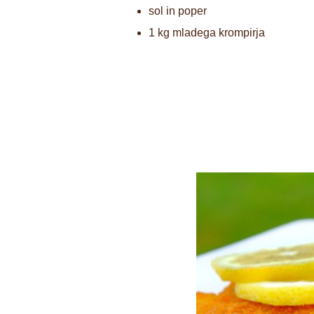
sol in poper
1 kg mladega krompirja