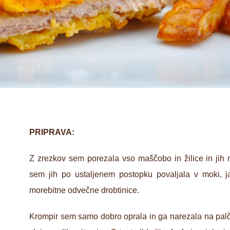
PRIPRAVA:
Z zrezkov sem porezala vso maščobo in žilice in jih m
sem jih po ustaljenem postopku povaljala v moki, ja
morebitne odvečne drobtinice.
Krompir sem samo dobro oprala in ga narezala na pal