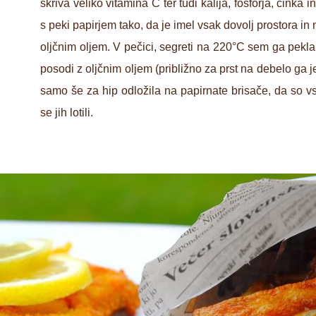
skriva veliko vitamina C ter tudi kalija, fosforja, cink
s peki papirjem tako, da je imel vsak dovolj prostora in n
oljčnim oljem. V pečici, segreti na 220°C sem ga pekla 
posodi z oljčnim oljem (približno za prst na debelo ga 
samo še za hip odložila na papirnate brisače, da so
se jih lotili.