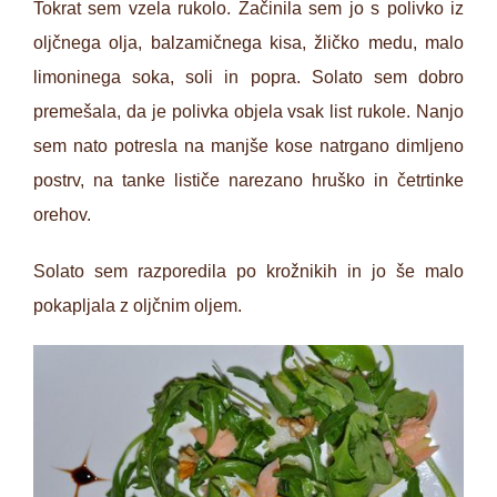
Tokrat sem vzela rukolo. Začinila sem jo s polivko iz
oljčnega olja, balzamičnega kisa, žličko medu, malo
limoninega soka, soli in popra. Solato sem dobro
premešala, da je polivka objela vsak list rukole. Nanjo
sem nato potresla na manjše kose natrgano dimljeno
postrv, na tanke lističe narezano hruško in četrtinke
orehov.
Solato sem razporedila po krožnikih in jo še malo
pokapljala z oljčnim oljem.