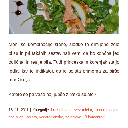
Meni so kombinacije slano, sladko in dimljeno zelo
blizu in pri takšnih sestavinah vem, da bo končna jed
odlična. In res je bila. Tudi princeska in korenjak sta jo
jedla, kar je indikator, da je solata primerna za širše
množice;-)
Katere so pa vaše najljubše zimske solate?
18. 11. 2011
|
Kategorije:
brez glutena
,
brez mleka
,
hladna predjed
,
ribe & co.
,
solata
,
vegetarijansko
,
zelenjava
|
3 komentarji