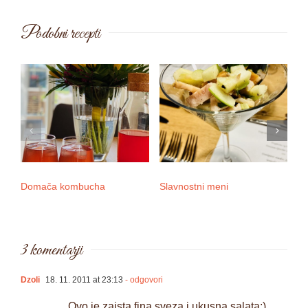
Podobni recepti
Domača kombucha
Slavnostni meni
3 
3 komentarji
Dzoli
18. 11. 2011 at 23:13
- odgovori
Ovo je zaista fina sveza i ukusna salata;)