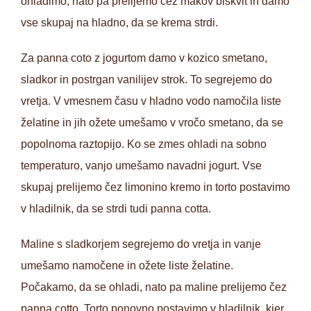
ohladimo, nato pa prelijemo čez makov biskvit in damo
vse skupaj na hladno, da se krema strdi.
Za panna coto z jogurtom damo v kozico smetano,
sladkor in postrgan vanilijev strok. To segrejemo do
vretja. V vmesnem času v hladno vodo namočila liste
želatine in jih ožete umešamo v vročo smetano, da se
popolnoma raztopijo. Ko se zmes ohladi na sobno
temperaturo, vanjo umešamo navadni jogurt. Vse
skupaj prelijemo čez limonino kremo in torto postavimo
v hladilnik, da se strdi tudi panna cotta.
Maline s sladkorjem segrejemo do vretja in vanje
umešamo namočene in ožete liste želatine.
Počakamo, da se ohladi, nato pa maline prelijemo čez
panna cotto. Torto ponovno postavimo v hladilnik, kjer