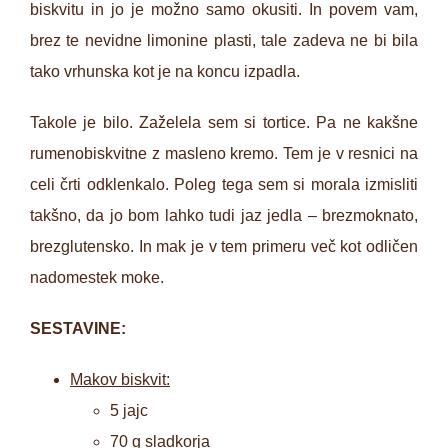
biskvitu in jo je možno samo okusiti. In povem vam,
brez te nevidne limonine plasti, tale zadeva ne bi bila
tako vrhunska kot je na koncu izpadla.
Takole je bilo. Zaželela sem si tortice. Pa ne kakšne
rumenobiskvitne z masleno kremo. Tem je v resnici na
celi črti odklenkalo. Poleg tega sem si morala izmisliti
takšno, da jo bom lahko tudi jaz jedla – brezmoknato,
brezglutensko. In mak je v tem primeru več kot odličen
nadomestek moke.
SESTAVINE:
Makov biskvit:
5 jajc
70 g sladkorja