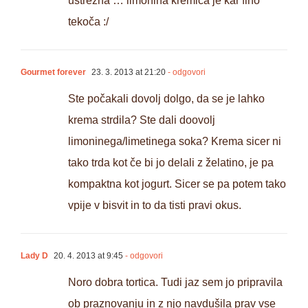
ustrezna … limonina kremica je kar fino
tekoča :/
Gourmet forever
23. 3. 2013 at 21:20
- odgovori
Ste počakali dovolj dolgo, da se je lahko
krema strdila? Ste dali doovolj
limoninega/limetinega soka? Krema sicer ni
tako trda kot če bi jo delali z želatino, je pa
kompaktna kot jogurt. Sicer se pa potem tako
vpije v bisvit in to da tisti pravi okus.
Lady D
20. 4. 2013 at 9:45
- odgovori
Noro dobra tortica. Tudi jaz sem jo pripravila
ob praznovanju in z njo navdušila prav vse