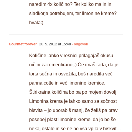
naredim 4x količino? Ter koliko malin in
sladkorja potrebujem, ter limonine kreme?
hvala:)
Gourmet forever
20. 5. 2012 at 15:48
- odgovori
Količine lahko v resnici prilagajaš okusu –
nič ni zacementirano;-) Če imaš rada, da je
torta sočna in osvežila, boš naredila več
panna cotte in več limonine kremice.
Štirikratna količina bo pa po mojem dovolj.
Limonina krema je lahko samo za sočnost
bisvita – jo uporabiš manj, če želiš pa prav
posebej plast limonine kreme, da jo bo še
nekaj ostalo in se ne bo vsa vpila v biskvit…