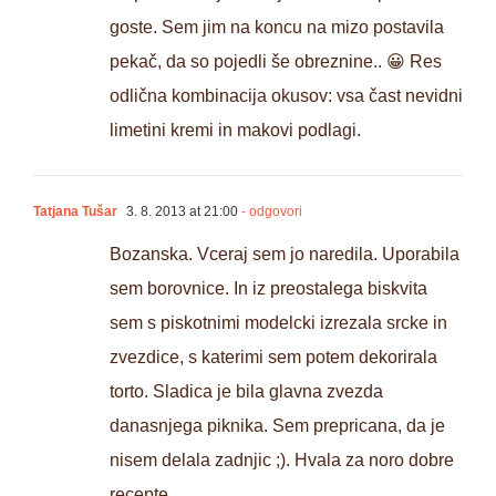
goste. Sem jim na koncu na mizo postavila
pekač, da so pojedli še obreznine.. 😀 Res
odlična kombinacija okusov: vsa čast nevidni
limetini kremi in makovi podlagi.
Tatjana Tušar
3. 8. 2013 at 21:00
- odgovori
Bozanska. Vceraj sem jo naredila. Uporabila
sem borovnice. In iz preostalega biskvita
sem s piskotnimi modelcki izrezala srcke in
zvezdice, s katerimi sem potem dekorirala
torto. Sladica je bila glavna zvezda
danasnjega piknika. Sem prepricana, da je
nisem delala zadnjic ;). Hvala za noro dobre
recepte.