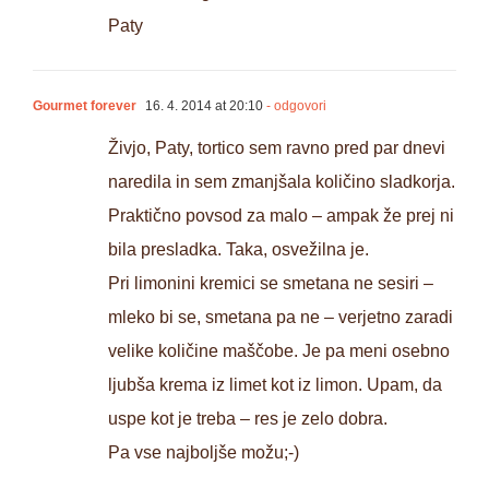
Paty
Gourmet forever
16. 4. 2014 at 20:10
- odgovori
Živjo, Paty, tortico sem ravno pred par dnevi
naredila in sem zmanjšala količino sladkorja.
Praktično povsod za malo – ampak že prej ni
bila presladka. Taka, osvežilna je.
Pri limonini kremici se smetana ne sesiri –
mleko bi se, smetana pa ne – verjetno zaradi
velike količine maščobe. Je pa meni osebno
ljubša krema iz limet kot iz limon. Upam, da
uspe kot je treba – res je zelo dobra.
Pa vse najboljše možu;-)