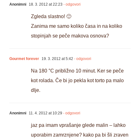
Anonimni
18. 3. 2012 at 22:23
- odgovori
Zgleda slastno! 🙂
Zanima me samo koliko časa in na koliko
stopinjah se peče makova osnova?
Gourmet forever
19. 3. 2012 at 5:42
- odgovori
Na 180 °C približno 10 minut. Ker se peče
kot rolada. Če bi jo pekla kot torto pa malo
dlje.
Anonimni
11. 4. 2012 at 10:29
- odgovori
jaz pa imam vprašanje glede malin – lahko
uporabim zamrznjene? kako pa bi šli zraven