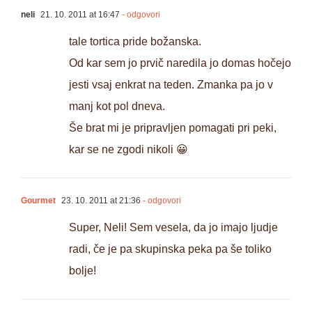
neli
21. 10. 2011 at 16:47
- odgovori
tale tortica pride božanska.
Od kar sem jo prvič naredila jo domas hočejo
jesti vsaj enkrat na teden. Zmanka pa jo v
manj kot pol dneva.
Še brat mi je pripravljen pomagati pri peki,
kar se ne zgodi nikoli 😀
Gourmet
23. 10. 2011 at 21:36
- odgovori
Super, Neli! Sem vesela, da jo imajo ljudje
radi, če je pa skupinska peka pa še toliko
bolje!