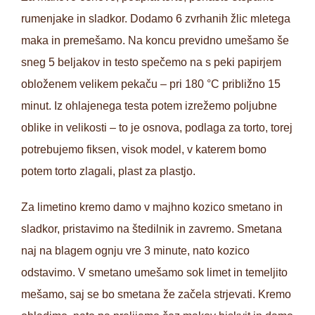
rumenjake in sladkor. Dodamo 6 zvrhanih žlic mletega
maka in premešamo. Na koncu previdno umešamo še
sneg 5 beljakov in testo spečemo na s peki papirjem
obloženem velikem pekaču – pri 180 °C približno 15
minut. Iz ohlajenega testa potem izrežemo poljubne
oblike in velikosti – to je osnova, podlaga za torto, torej
potrebujemo fiksen, visok model, v katerem bomo
potem torto zlagali, plast za plastjo.
Za limetino kremo damo v majhno kozico smetano in
sladkor, pristavimo na štedilnik in zavremo. Smetana
naj na blagem ognju vre 3 minute, nato kozico
odstavimo. V smetano umešamo sok limet in temeljito
mešamo, saj se bo smetana že začela strjevati. Kremo