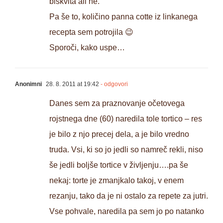
biskvita ali ne.
Pa še to, količino panna cotte iz linkanega
recepta sem potrojila 😉
Sporoči, kako uspe…
Anonimni
28. 8. 2011 at 19:42
- odgovori
Danes sem za praznovanje očetovega
rojstnega dne (60) naredila tole tortico – res
je bilo z njo precej dela, a je bilo vredno
truda. Vsi, ki so jo jedli so namreč rekli, niso
še jedli boljše tortice v življenju….pa še
nekaj: torte je zmanjkalo takoj, v enem
rezanju, tako da je ni ostalo za repete za jutri.
Vse pohvale, naredila pa sem jo po natanko