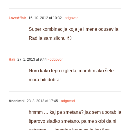
LoveAffair
15. 10. 2012 at 10:32
- odgovori
Super kombinacija koja je i mene odusevila.
Radila sam slicnu 🙂
Hali
27. 1. 2013 at 9:44
- odgovori
Noro kako lepo izgleda, mhmhm ako šele
mora biti dobra!
Anonimni
23. 3. 2013 at 17:45
- odgovori
hmmm … kaj pa smetana? jaz sem uporabila
šparovo sladko smetano, pa me skrbi da ni