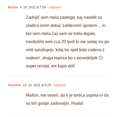
Mašon
4. 10. 2011 at 7:54
- odgovori
Zadnjič sem mela zadrego, kaj naredit za
sladico enim dokaj 'zahtevnim' gostom… in
ker sem mela čas sem se lotila tegale.
navdušila sem cca 20 ljudi ki me sedaj vsi po
vrsti sprašujejo 'kdaj bo spet tista zadeva z
makom'. druga repriza bo v ponedeljek 🙂
super recept, res kapo dol!
Gourmet
12. 10. 2011 at 6:29
- odgovori
Mašon, me veseli, da ti je tortica uspela in da
so bili gostje zadovoljni. Hvala!