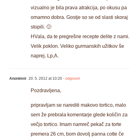
vizualno je bila prava atrakcija, po okusu pa
omamno dobra. Gostje so se od slasti skoraj
stopili. 🙂
HVala, da te pregrešne recepte delite z nami.
Velik poklon. Veliko gurmanskih užitkov še
naprej. Lp,A.
Anonimni
20. 5. 2012 at 10:20
- odgovori
Pozdravljena,
pripravljam se narediti makovo tortico, malo
sem že prebrala komentarje glede količin za
večjo tortico. Imam namreč pekač za torte
premera 26 cm, bom dovolj panna cotte če