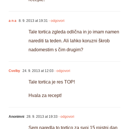
a n a
8. 9. 2013 at 19:31
- odgovori
Tale tortica zgleda odlična in jo imam namen
narediti ta teden. Ali lahko koruzni škrob
nadomestim s čim drugim?
Cvelby
24. 9. 2013 at 12:03
- odgovori
Tale tortica je res TOP!
Hvala za recept!
Anonimni
28. 9. 2013 at 19:33
- odgovori
Sem naredla to tortico za svoj 15 rojstni dan