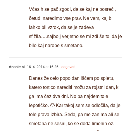
Včasih se pač zgodi, da se kaj ne posreči,
četudi naredimo vse prav. Ne vem, kaj bi
lahko bil vzrok, da se je zadeva
sfižila….najbolj verjetno se mi zdi še to, da je
bilo kaj narobe s smetano.
Anonimni
16. 4. 2014 at 16:25
- odgovori
Danes že celo popoldan iščem po spletu,
katero tortico narediti možu za rojstni dan, ki
ga ima čez dva dni. No pa najdem tole
lepotičko. 🙂 Kar takoj sem se odločila, da je
tole prava izbira. Sedaj pa me zanima ali se
smetana ne sesiri, ko se doda limonin oz.