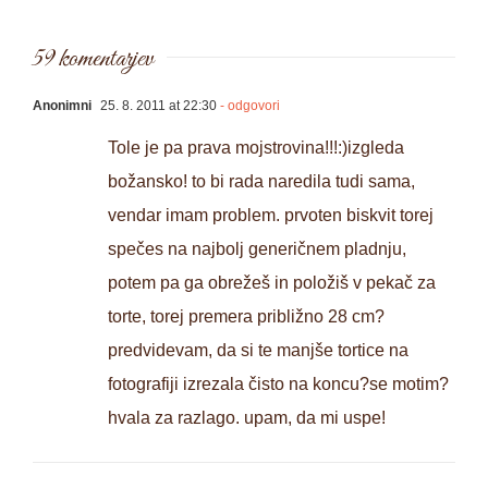
59 komentarjev
Anonimni
25. 8. 2011 at 22:30
- odgovori
Tole je pa prava mojstrovina!!!:)izgleda
božansko! to bi rada naredila tudi sama,
vendar imam problem. prvoten biskvit torej
spečes na najbolj generičnem pladnju,
potem pa ga obrežeš in položiš v pekač za
torte, torej premera približno 28 cm?
predvidevam, da si te manjše tortice na
fotografiji izrezala čisto na koncu?se motim?
hvala za razlago. upam, da mi uspe!