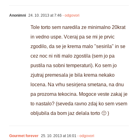
Anonimni
24. 10. 2013 at 7:46
- odgovori
Tole torto sem naredila ze minimalno 20krat
in vedno uspe. Vceraj pa se mi je prvic
zgodilo, da se je krema malo "sesirila" in se
cez noc ni niti malo zgostila (sem jo pa
pustila na sobni temperaturi). Ko sem jo
zjutraj premesala je bila krema nekako
locena. Na vrhu sesirjena smetana, na dnu
pa prozorna tekocina. Mogoce veste zakaj je
to nastalo? (seveda ravno zdaj ko sem vsem
obljubila da bom jaz delala torto 🙁 )
Gourmet forever
25. 10. 2013 at 16:01
- odgovori