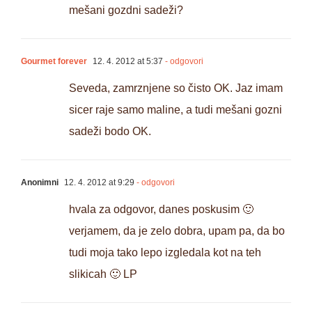
mešani gozdni sadeži?
Gourmet forever
12. 4. 2012 at 5:37
- odgovori
Seveda, zamrznjene so čisto OK. Jaz imam
sicer raje samo maline, a tudi mešani gozni
sadeži bodo OK.
Anonimni
12. 4. 2012 at 9:29
- odgovori
hvala za odgovor, danes poskusim 🙂
verjamem, da je zelo dobra, upam pa, da bo
tudi moja tako lepo izgledala kot na teh
slikicah 🙂 LP