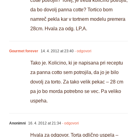
cotte potrojili? Torej, je treba količino potrojiti,
da bo dovolj panna cotte? Tortico bom
namreč pekla kar v tortnem modelu premera
28cm. Hvala za odg. LP,A.
Gourmet forever
14. 4. 2012 at 23:40
- odgovori
Tako je. Kolicino, ki je napisana pri receptu
za panna cotto sem potrojila, da jo je bilo
dovolj za torto. Za tako velik pekac – 28 cm
pa jo bo morda potrebno se vec. Pa veliko
uspeha.
Anonimni
16. 4. 2012 at 21:34
- odgovori
Hvala za odgovor. Torta odlično uspela –