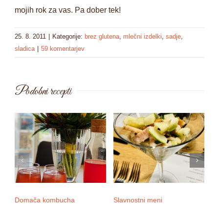
mojih rok za vas. Pa dober tek!
25. 8. 2011
|
Kategorije:
brez glutena
,
mlečni izdelki
,
sadje
,
sladica
|
59 komentarjev
Podobni recepti
Domača kombucha
Slavnostni meni
Nj
m