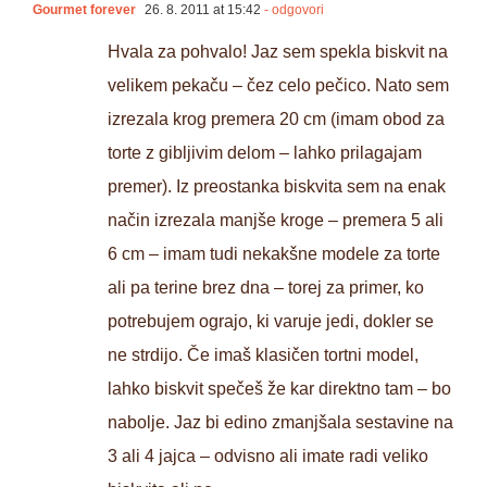
Gourmet forever
26. 8. 2011 at 15:42
- odgovori
Hvala za pohvalo! Jaz sem spekla biskvit na
velikem pekaču – čez celo pečico. Nato sem
izrezala krog premera 20 cm (imam obod za
torte z gibljivim delom – lahko prilagajam
premer). Iz preostanka biskvita sem na enak
način izrezala manjše kroge – premera 5 ali
6 cm – imam tudi nekakšne modele za torte
ali pa terine brez dna – torej za primer, ko
potrebujem ograjo, ki varuje jedi, dokler se
ne strdijo. Če imaš klasičen tortni model,
lahko biskvit spečeš že kar direktno tam – bo
nabolje. Jaz bi edino zmanjšala sestavine na
3 ali 4 jajca – odvisno ali imate radi veliko