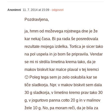
Anonimni
11. 7. 2014 at 15:09
- odgovori
Pozdravljena,
ja, hmm od moževega rojstnega dne je že
kar nekaj časa. Bi pa rada še posredovala
rezultate mojega izdelka. Tortica je sicer tako
na pol uspela in jo bom še pripravila. Vendar
se mi ni strdila limetina krema tako, da je
makov biskvit kar malce plaval v tej kremci
🙂 Poleg tega sem jo zelo oskubila kar se
tiče sladkorja. Npr. v makov biskvit sem dala
30 g sladkorja, v limetino kremo prav tako 30
g, v jogurtovo panna cotto 20 g in v malinov
žele 10 g. No, pa moram reči, da je bila za