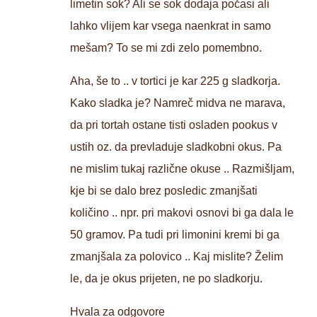
limetin sok? Ali se sok dodaja počasi ali
lahko vlijem kar vsega naenkrat in samo
mešam? To se mi zdi zelo pomembno.
Aha, še to .. v tortici je kar 225 g sladkorja.
Kako sladka je? Namreč midva ne marava,
da pri tortah ostane tisti osladen pookus v
ustih oz. da prevladuje sladkobni okus. Pa
ne mislim tukaj različne okuse .. Razmišljam,
kje bi se dalo brez posledic zmanjšati
količino .. npr. pri makovi osnovi bi ga dala le
50 gramov. Pa tudi pri limonini kremi bi ga
zmanjšala za polovico .. Kaj mislite? Želim
le, da je okus prijeten, ne po sladkorju.
Hvala za odgovore