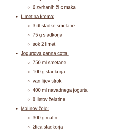
6 zvrhanih žlic maka
Limetina krema:
3 dl sladke smetane
75 g sladkorja
sok 2 limet
Jogurtova panna cotta:
750 ml smetane
100 g sladkorja
vanilijev strok
400 ml navadnega jogurta
8 listov želatine
Malinov žele:
300 g malin
žlica sladkorja