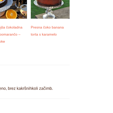
ejša čokoladna
Presna čoko banana
Domača kombucha
 pomarančo –
torta s karamelo
oke
no, brez kakršnihkoli začimb.