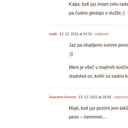
Katja, tudi jaz imam zelo rada
pa čudno gledajo v službi;-)
majk
13. 12. 2011 at 14:24
- odgovori
Jaz pa olupljeno surovo peso
:))
Meni je všeč v majhnih količin
sladoled oz. kelih za sadno 
Gourmet forever
13. 12. 2011 at 18:56
- odgovori
Majk, tudi jaz pozimi jem takš
peso – mmmmm…