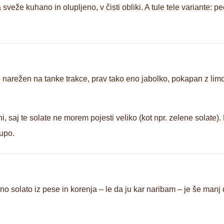
 sveže kuhano in olupljeno, v čisti obliki. A tule tele variante:
 narežen na tanke trakce, prav tako eno jabolko, pokapan z limo
i, saj te solate ne morem pojesti veliko (kot npr. zelene solate
kupo.
no solato iz pese in korenja – le da ju kar naribam – je še manj 