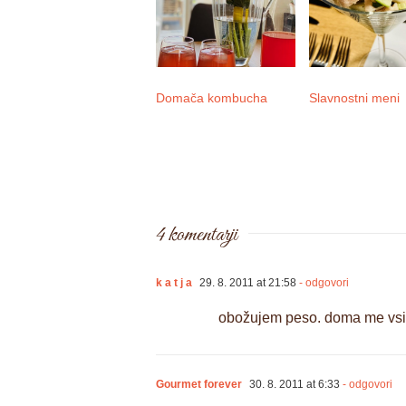
Domača kombucha
Slavnostni meni
4 komentarji
k a t j a
29. 8. 2011 at 21:58
- odgovori
obožujem peso. doma me vsi č
Gourmet forever
30. 8. 2011 at 6:33
- odgovori