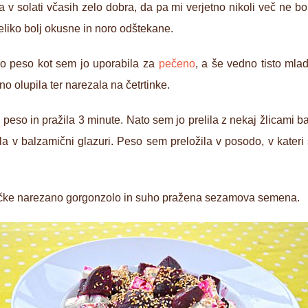
a v solati včasih zelo dobra, da pa mi verjetno nikoli več ne bo
eliko bolj okusne in noro odštekane.
jo peso kot sem jo uporabila za
pečeno
, a še vedno tisto ml
o olupila ter narezala na četrtinke.
peso in pražila 3 minute. Nato sem jo prelila z nekaj žlicami b
a v balzamični glazuri. Peso sem preložila v posodo, v kateri 
ščke narezano gorgonzolo in suho pražena sezamova semena.