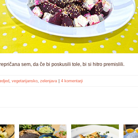
pričana sem, da če bi poskusili tole, bi si hitro premislili.
edjed
,
vegetarijansko
,
zelenjava
|
4 komentarji