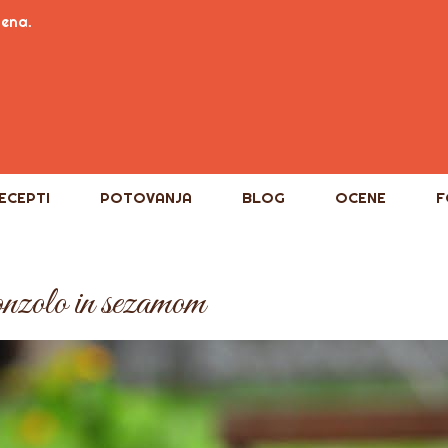
tena.
ECEPTI
POTOVANJA
BLOG
OCENE
F
onzolo in sezamom