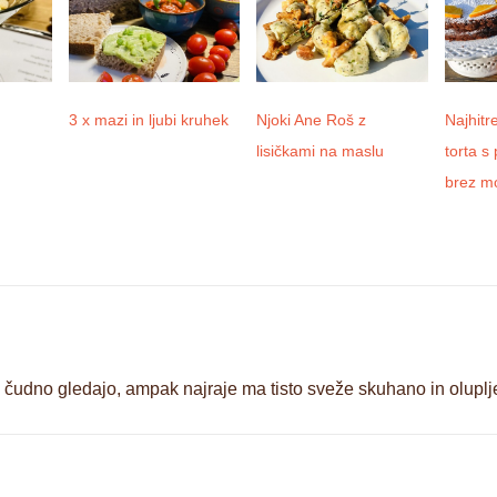
3 x mazi in ljubi kruhek
Njoki Ane Roš z
Najhitr
lisičkami na maslu
torta s
brez m
udno gledajo, ampak najraje ma tisto sveže skuhano in oluplje