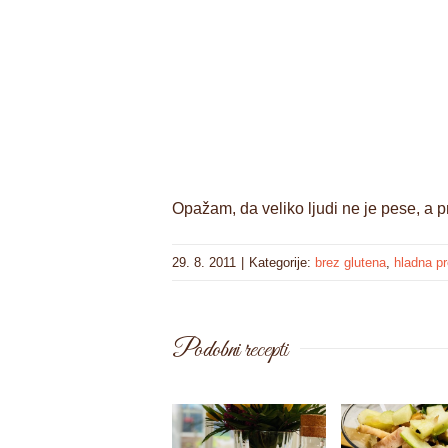
Opažam, da veliko ljudi ne je pese, a pre
29. 8. 2011
|
Kategorije:
brez glutena
,
hladna pr
Podobni recepti