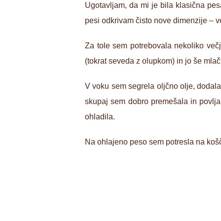
Ugotavljam, da mi je bila klasična pes
pesi odkrivam čisto nove dimenzije – v
Za tole sem potrebovala nekoliko več
(tokrat seveda z olupkom) in jo še mlačn
V voku sem segrela oljčno olje, dodala 
skupaj sem dobro premešala in povljal
ohladila.
Na ohlajeno peso sem potresla na ko