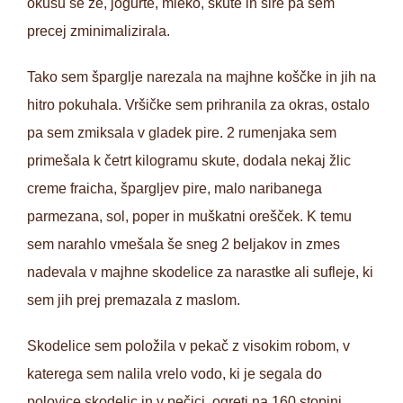
okusu še že, jogurte, mleko, skute in sire pa sem
precej zminimalizirala.
Tako sem šparglje narezala na majhne koščke in jih na
hitro pokuhala. Vršičke sem prihranila za okras, ostalo
pa sem zmiksala v gladek pire. 2 rumenjaka sem
primešala k četrt kilogramu skute, dodala nekaj žlic
creme fraicha, špargljev pire, malo naribanega
parmezana, sol, poper in muškatni orešček. K temu
sem narahlo vmešala še sneg 2 beljakov in zmes
nadevala v majhne skodelice za narastke ali sufleje, ki
sem jih prej premazala z maslom.
Skodelice sem položila v pekač z visokim robom, v
katerega sem nalila vrelo vodo, ki je segala do
polovice skodelic in v pečici, ogreti na 160 stopinj