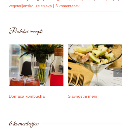
vegetarijansko
,
zelenjava
|
6 komentarjev
Podobni recepti
Domača kombucha
Slavnostni meni
3 
6 komentarjev