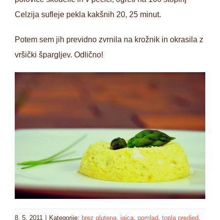
Celzija sufleje pekla kakšnih 20, 25 minut.
Potem sem jih previdno zvrnila na krožnik in okrasila z
vršički špargljev. Odlično!
8. 5. 2011
|
Kategorije:
brez glutena
,
jajca
,
pomlad
,
topla predjed
,