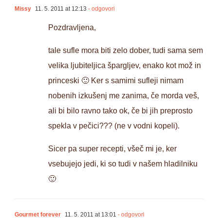
Missy
11. 5. 2011 at 12:13
- odgovori
Pozdravljena,
tale sufle mora biti zelo dober, tudi sama sem
velika ljubiteljica špargljev, enako kot mož in
princeski 🙂 Ker s samimi sufleji nimam
nobenih izkušenj me zanima, če morda veš,
ali bi bilo ravno tako ok, če bi jih preprosto
spekla v pečici??? (ne v vodni kopeli).
Sicer pa super recepti, všeč mi je, ker
vsebujejo jedi, ki so tudi v našem hladilniku
🙂
Gourmet forever
11. 5. 2011 at 13:01
- odgovori