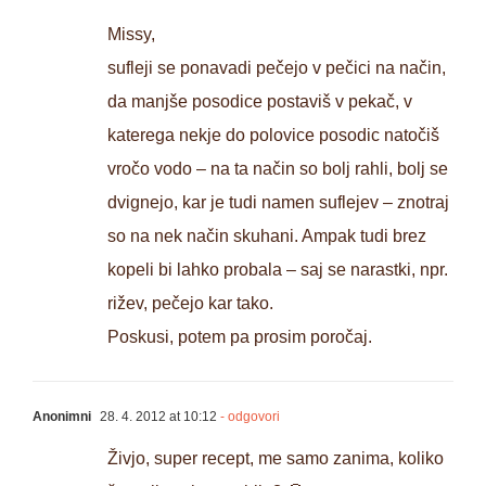
Missy,
sufleji se ponavadi pečejo v pečici na način,
da manjše posodice postaviš v pekač, v
katerega nekje do polovice posodic natočiš
vročo vodo – na ta način so bolj rahli, bolj se
dvignejo, kar je tudi namen suflejev – znotraj
so na nek način skuhani. Ampak tudi brez
kopeli bi lahko probala – saj se narastki, npr.
rižev, pečejo kar tako.
Poskusi, potem pa prosim poročaj.
Anonimni
28. 4. 2012 at 10:12
- odgovori
Živjo, super recept, me samo zanima, koliko