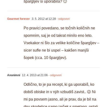
špargljev si uporabila? 🙂
Gourmet forever
3. 5. 2012 at 12:28
- odgovori
Po pravici povedano, se točnih količnih ne
spomnim, saj je od takrat minilo eno leto.
Vsekakor ni šlo za velike količine špargljev –
sicer sufle ne bi uspel – kakšen manjši
šopek (cca. 10 špargljev).
Anonimni
12. 4. 2013 at 21:06
- odgovori
Odlično, to je pa recept, ki ga uporabiš, ko
dobiš obiske in v njih vzbudiš zavist.. 😉 Ni
mi pa povsem jasno, ali je prav, da je bil na
dnu skodelice samo jajček s smetano, ostali