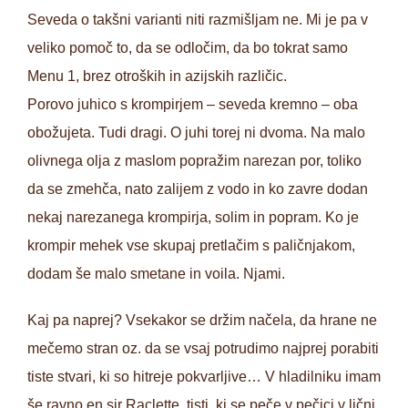
Seveda o takšni varianti niti razmišljam ne. Mi je pa v
veliko pomoč to, da se odločim, da bo tokrat samo
Menu 1, brez otroških in azijskih različic.
Porovo juhico s krompirjem – seveda kremno – oba
obožujeta. Tudi dragi. O juhi torej ni dvoma. Na malo
olivnega olja z maslom popražim narezan por, toliko
da se zmehča, nato zalijem z vodo in ko zavre dodan
nekaj narezanega krompirja, solim in popram. Ko je
krompir mehek vse skupaj pretlačim s paličnjakom,
dodam še malo smetane in voila. Njami.
Kaj pa naprej? Vsekakor se držim načela, da hrane ne
mečemo stran oz. da se vsaj potrudimo najprej porabiti
tiste stvari, ki so hitreje pokvarljive… V hladilniku imam
še ravno en sir Raclette, tisti, ki se peče v pečici v lični