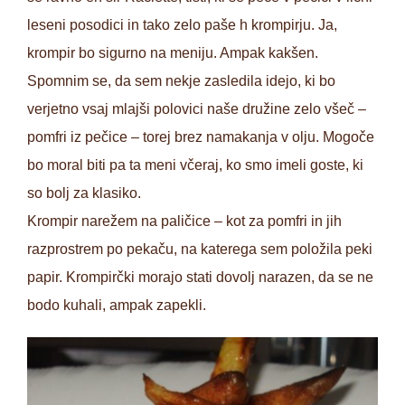
leseni posodici in tako zelo paše h krompirju. Ja,
krompir bo sigurno na meniju. Ampak kakšen.
Spomnim se, da sem nekje zasledila idejo, ki bo
verjetno vsaj mlajši polovici naše družine zelo všeč –
pomfri iz pečice – torej brez namakanja v olju. Mogoče
bo moral biti pa ta meni včeraj, ko smo imeli goste, ki
so bolj za klasiko.
Krompir narežem na paličice – kot za pomfri in jih
razprostrem po pekaču, na katerega sem položila peki
papir. Krompirčki morajo stati dovolj narazen, da se ne
bodo kuhali, ampak zapekli.