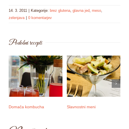
14. 3. 2011
|
Kategorije:
brez glutena
,
glavna jed
,
meso
,
zelenjava
|
0 komentarjev
Podobni recepti
Domača kombucha
Slavnostni meni
3 