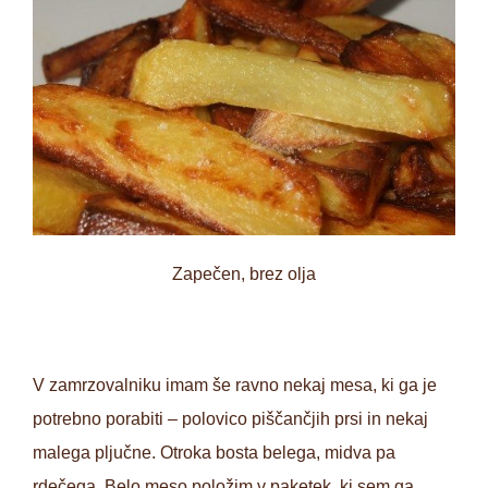
Zapečen, brez olja
V zamrzovalniku imam še ravno nekaj mesa, ki ga je
potrebno porabiti – polovico piščančjih prsi in nekaj
malega pljučne. Otroka bosta belega, midva pa
rdečega. Belo meso položim v paketek, ki sem ga