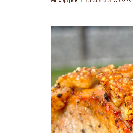
Mesarja prosite, da vam kožo zareže v k