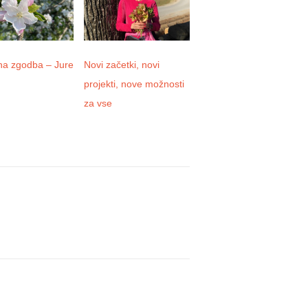
na zgodba – Jure
Novi začetki, novi
Izjave zadovoljnih
projekti, nove možnosti
uporabnikov in leto
za vse
2021