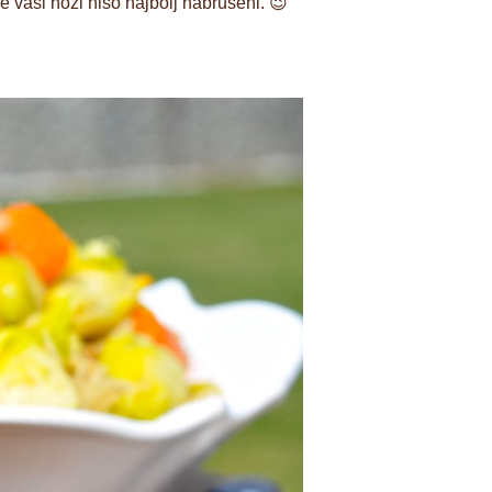
e vaši noži niso najbolj nabrušeni. 😉