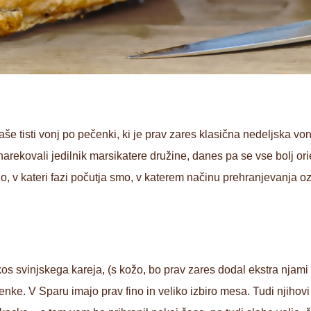
še tisti vonj po pečenki, ki je prav zares klasična nedeljska vo
 narekovali jedilnik marsikatere družine, danes pa se vse bolj o
o, v kateri fazi počutja smo, v katerem načinu prehranjevanja oz
os svinjskega kareja, (s kožo, bo prav zares dodal ekstra njami n
enke. V Sparu imajo prav fino in veliko izbiro mesa. Tudi njihovi