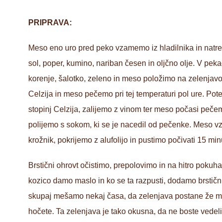
PRIPRAVA:
Meso eno uro pred peko vzamemo iz hladilnika in na
sol, poper, kumino, nariban česen in oljčno olje. V pe
korenje, šalotko, zeleno in meso položimo na zelenjav
Celzija in meso pečemo pri tej temperaturi pol ure. P
stopinj Celzija, zalijemo z vinom ter meso počasi pečem
polijemo s sokom, ki se je nacedil od pečenke. Meso v
krožnik, pokrijemo z alufolijo in pustimo počivati 15 min
Brstični ohrovt očistimo, prepolovimo in na hitro poku
kozico damo maslo in ko se ta razpusti, dodamo brstičn
skupaj mešamo nekaj časa, da zelenjava postane že mal
hočete. Ta zelenjava je tako okusna, da ne boste vedeli, 