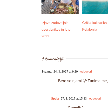
Izjave zadovoljnih
Grška kulinarika
uporabnikov in leto
Kefalonija
2021
4 komentarji
Suzana
24. 3. 2017 at 9:29
- odgovori
Bere se njami 🙂 Zanima me, 
Špela
27. 3. 2017 at 15:33
- odgovori
Gomolj;-)