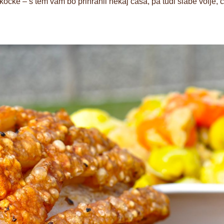
ocke – s tem vam bo prihranil nekaj časa, pa tudi slabe volje, č