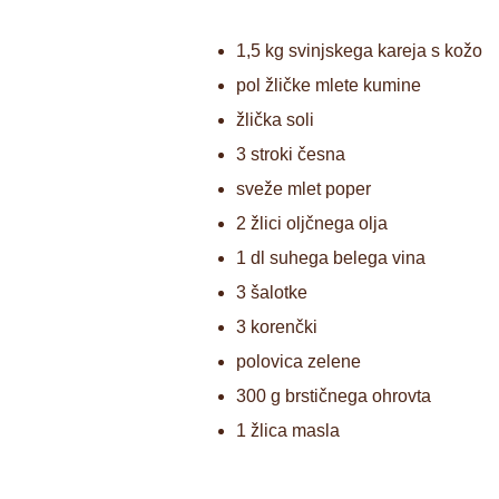
1,5 kg svinjskega kareja s kožo
pol žličke mlete kumine
žlička soli
3 stroki česna
sveže mlet poper
2 žlici oljčnega olja
1 dl suhega belega vina
3 šalotke
3 korenčki
polovica zelene
300 g brstičnega ohrovta
1 žlica masla