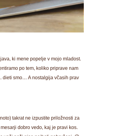
njava, ki mene popelje v mojo mladost.
rientiramo po tem, koliko priprave nam
. dieti smo… A nostalgija včasih prav
oto) takrat ne izpustite priložnosti za
 mesarji dobro vedo, kaj je pravi kos.