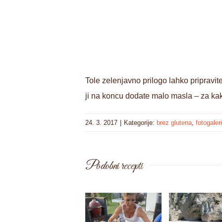
Tole zelenjavno prilogo lahko pripravit
ji na koncu dodate malo masla – za kakš
24. 3. 2017
|
Kategorije:
brez glutena
,
fotogaleri
Podobni recepti