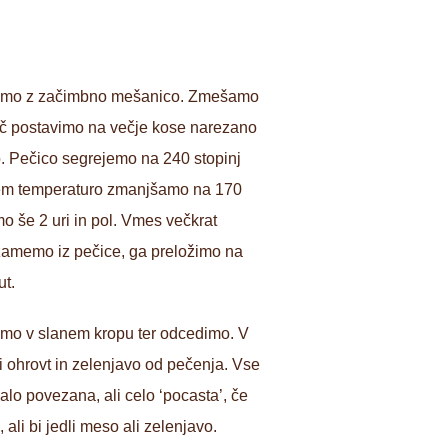
tremo z začimbno mešanico. Zmešamo
kač postavimo na večje kose narezano
o. Pečico segrejemo na 240 stopinj
otem temperaturo zmanjšamo na 170
o še 2 uri in pol. Vmes večkrat
zamemo iz pečice, ga preložimo na
ut.
hamo v slanem kropu ter odcedimo. V
i ohrovt in zelenjavo od pečenja. Vse
o povezana, ali celo ‘pocasta’, če
ali bi jedli meso ali zelenjavo.