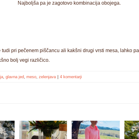
Najboljša pa je zagotovo kombinacija obojega.
e tudi pri pečenem piščancu ali kakšni drugi vrsti mesa, lahko pa
no bolj vegi različico.
ja
,
glavna jed
,
meso
,
zelenjava
|
4 komentarji