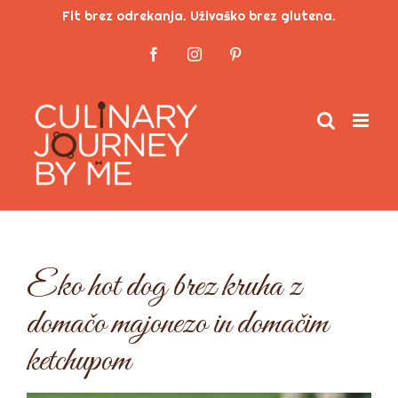
Skip
Fit brez odrekanja. Uživaško brez glutena.
to
Facebook
Instagram
Pinterest
content
Eko hot dog brez kruha z
domačo majonezo in domačim
ketchupom