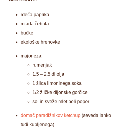
rdeča paprika
mlada čebula
bučke
ekološke hrenovke
majoneza:
rumenjak
1,5 – 2,5 dl olja
1 žlica limoninega soka
1/2 žličke dijonske gorčice
sol in sveže mlet beli poper
domač paradižnikov ketchup
(seveda lahko
tudi kupljenega)