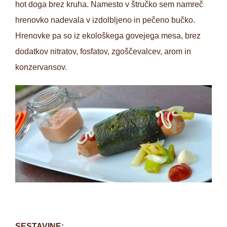
hot doga brez kruha. Namesto v štručko sem namreč
hrenovko nadevala v izdolbljeno in pečeno bučko.
Hrenovke pa so iz ekološkega govejega mesa, brez
dodatkov nitratov, fosfatov, zgoščevalcev, arom in
konzervansov.
SESTAVINE: