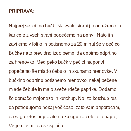
PRIPRAVA:
Najprej se lotimo bučk. Na vsaki strani jih odrežemo in
kar cele z vseh strani popečemo na ponvi. Nato jih
zavijemo v folijo in potisnemo za 20 minut še v pečico.
Bučke nato previdno izdolbemo, da dobimo odprtino
za hrenovko. Med peko bučk v pečici na ponvi
popečemo še mlado čebulo in skuhamo hrenovke. V
bučkino odprtino potisnemo hrenovko, nekaj pečene
mlade čebule in malo sveže rdeče paprike. Dodamo
še domačo majonezo in ketchup. No, za ketchup res
da potrebujemo nekaj več časa, zato vam priporočam,
da si ga letos pripravite na zalogo za celo leto naprej.
Verjemite mi, da se splača.