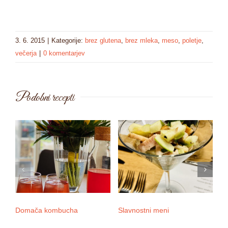
3. 6. 2015
|
Kategorije:
brez glutena
,
brez mleka
,
meso
,
poletje
,
večerja
|
0 komentarjev
Podobni recepti
Domača kombucha
Slavnostni meni
3 