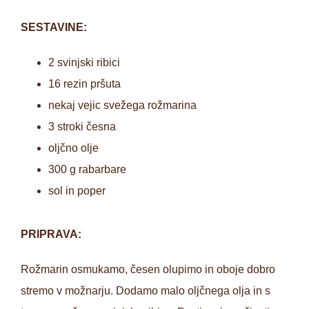
SESTAVINE:
2 svinjski ribici
16 rezin pršuta
nekaj vejic svežega rožmarina
3 stroki česna
oljčno olje
300 g rabarbare
sol in poper
PRIPRAVA:
Rožmarin osmukamo, česen olupimo in oboje dobro
stremo v možnarju. Dodamo malo oljčnega olja in s