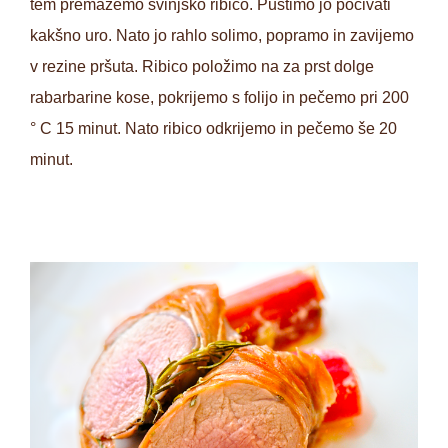
tem premažemo svinjsko ribico. Pustimo jo počivati
kakšno uro. Nato jo rahlo solimo, popramo in zavijemo
v rezine pršuta. Ribico položimo na za prst dolge
rabarbarine kose, pokrijemo s folijo in pečemo pri 200
° C 15 minut. Nato ribico odkrijemo in pečemo še 20
minut.