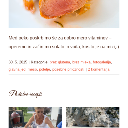
Med peko poskrbimo še za dobro mero vitaminov –
operemo in začinimo solato in voila, kosilo je na mizi;-)
30. 5. 2015
|
Kategorije:
brez glutena
,
brez mleka
,
fotogalerija
,
glavna jed
,
meso
,
poletje
,
posebne priložnosti
|
2 komentarja
Podobni recepti