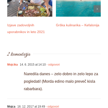
Izjave zadovoljnih
Grška kulinarika – Kefalonija
D
uporabnikov in leto 2021
2 komentarja
Mojcika
14. 6. 2015 at 14:10
- odgovori
Naredila danes – zelo dobro in zelo lepo za
pogledati! (Morda edino malo preveč kisla
rabarbara).
Mojca
16. 12. 2017 at 19:49
- odgovori