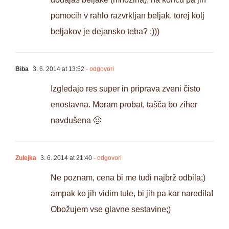
pomocih v rahlo razvrkljan beljak. torej kolj
beljakov je dejansko teba? :)))
Biba
3. 6. 2014 at 13:52
- odgovori
Izgledajo res super in priprava zveni čisto
enostavna. Moram probat, tašča bo ziher
navdušena 🙂
Zulejka
3. 6. 2014 at 21:40
- odgovori
Ne poznam, cena bi me tudi najbrž odbila;)
ampak ko jih vidim tule, bi jih pa kar naredila!
Obožujem vse glavne sestavine;)