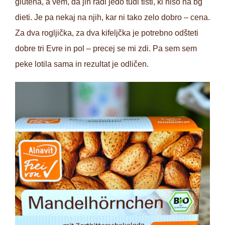
glutena, a vem, da jih radi jedo tudi tisti, ki niso na bg
dieti. Je pa nekaj na njih, kar ni tako zelo dobro – cena.
Za dva rogljička, za dva kifeljčka je potrebno odšteti
dobre tri Evre in pol – precej se mi zdi. Pa sem sem
peke lotila sama in rezultat je odličen.