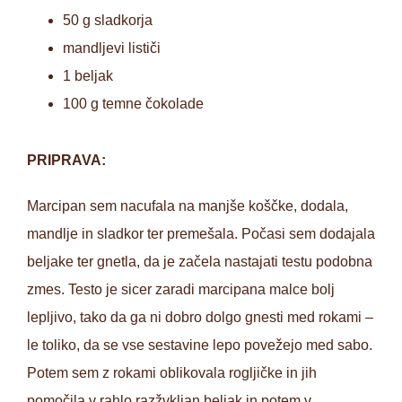
50 g sladkorja
mandljevi lističi
1 beljak
100 g temne čokolade
PRIPRAVA:
Marcipan sem nacufala na manjše koščke, dodala,
mandlje in sladkor ter premešala. Počasi sem dodajala
beljake ter gnetla, da je začela nastajati testu podobna
zmes. Testo je sicer zaradi marcipana malce bolj
lepljivo, tako da ga ni dobro dolgo gnesti med rokami –
le toliko, da se vse sestavine lepo povežejo med sabo.
Potem sem z rokami oblikovala rogljičke in jih
pomočila v rahlo razžvkljan beljak in potem v