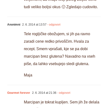
tudi veliko boljsi okus 🙂 Zgledajo cudovito.
Anonimni
2. 6. 2014 at 13:57
- odgovori
Tele rogljičke obožujem, si jih pa ravno
zaradi cene redko privoščim. Hvala za
recept. Smem vprašati, kje se pa dobi
marcipan brez glutena? Navadno na vseh
piše, da lahko vsebujejo sledi glutena.
Maja
Gourmet forever
2. 6. 2014 at 21:36
- odgovori
Marcipan je tokrat kupljen. Sem jih že delala