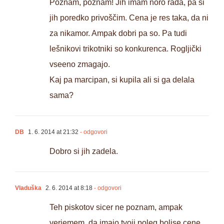
Poznam, poznam! Jih imam noro rada, pa si
jih poredko privoščim. Cena je res taka, da ni
za nikamor. Ampak dobri pa so. Pa tudi
lešnikovi trikotniki so konkurenca. Rogljički
vseeno zmagajo.
Kaj pa marcipan, si kupila ali si ga delala
sama?
DB
1. 6. 2014 at 21:32
- odgovori
Dobro si jih zadela.
Vladuška
2. 6. 2014 at 8:18
- odgovori
Teh piskotov sicer ne poznam, ampak
verjemem, da imajo tvoji poleg boljse cene