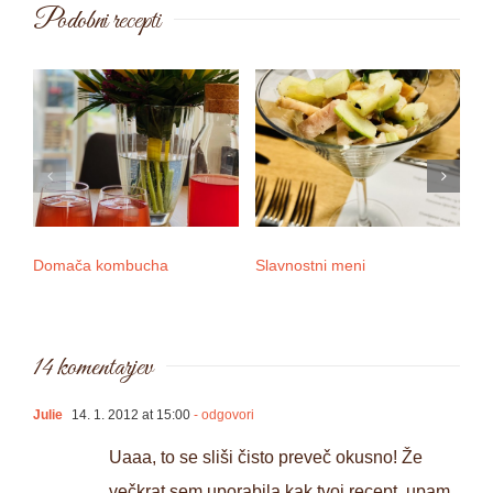
Podobni recepti
Domača kombucha
Slavnostni meni
3 
14 komentarjev
Julie
14. 1. 2012 at 15:00
- odgovori
Uaaa, to se sliši čisto preveč okusno! Že
večkrat sem uporabila kak tvoj recept, upam,