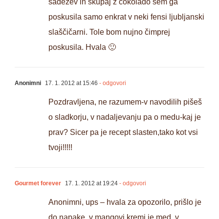
sadežev in skupaj z čokolado sem ga
poskusila samo enkrat v neki fensi ljubljanski
slaščičarni. Tole bom nujno čimprej
poskusila. Hvala 🙂
Anonimni
17. 1. 2012 at 15:46
- odgovori
Pozdravljena, ne razumem-v navodilih pišeš
o sladkorju, v nadaljevanju pa o medu-kaj je
prav? Sicer pa je recept slasten,tako kot vsi
tvoji!!!!!
Gourmet forever
17. 1. 2012 at 19:24
- odgovori
Anonimni, ups – hvala za opozorilo, prišlo je
do napake, v mangovi kremi je med, v