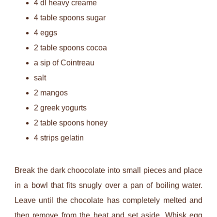
4 dl heavy creame
4 table spoons sugar
4 eggs
2 table spoons cocoa
a sip of Cointreau
salt
2 mangos
2 greek yogurts
2 table spoons honey
4 strips gelatin
Break the dark choocolate into small pieces and place
in a bowl that fits snugly over a pan of boiling water.
Leave until the chocolate has completely melted and
then remove from the heat and set aside. Whisk egg