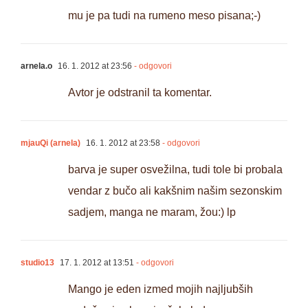
mu je pa tudi na rumeno meso pisana;-)
arnela.o
16. 1. 2012 at 23:56
- odgovori
Avtor je odstranil ta komentar.
mjauQi (arnela)
16. 1. 2012 at 23:58
- odgovori
barva je super osvežilna, tudi tole bi probala
vendar z bučo ali kakšnim našim sezonskim
sadjem, manga ne maram, žou:) lp
studio13
17. 1. 2012 at 13:51
- odgovori
Mango je eden izmed mojih najljubših