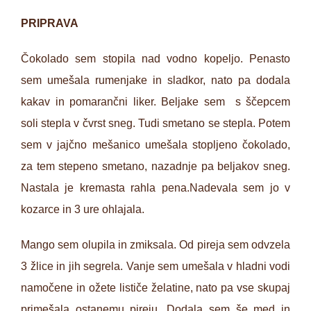
PRIPRAVA
Čokolado sem stopila nad vodno kopeljo. Penasto
sem umešala rumenjake in sladkor, nato pa dodala
kakav in pomarančni liker. Beljake sem s ščepcem
soli stepla v čvrst sneg. Tudi smetano se stepla. Potem
sem v jajčno mešanico umešala stopljeno čokolado,
za tem stepeno smetano, nazadnje pa beljakov sneg.
Nastala je kremasta rahla pena.Nadevala sem jo v
kozarce in 3 ure ohlajala.
Mango sem olupila in zmiksala. Od pireja sem odvzela
3 žlice in jih segrela. Vanje sem umešala v hladni vodi
namočene in ožete lističe želatine, nato pa vse skupaj
primešala ostanemu pireju. Dodala sem še med in