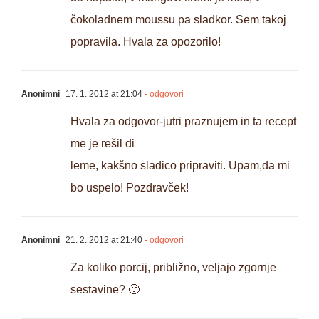
čokoladnem moussu pa sladkor. Sem takoj
popravila. Hvala za opozorilo!
Anonimni
17. 1. 2012 at 21:04
- odgovori
Hvala za odgovor-jutri praznujem in ta recept
me je rešil di
leme, kakšno sladico pripraviti. Upam,da mi
bo uspelo! Pozdravček!
Anonimni
21. 2. 2012 at 21:40
- odgovori
Za koliko porcij, približno, veljajo zgornje
sestavine? 🙂