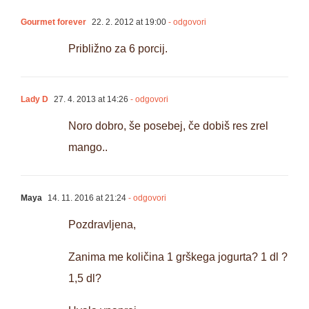
Gourmet forever
22. 2. 2012 at 19:00
- odgovori
Približno za 6 porcij.
Lady D
27. 4. 2013 at 14:26
- odgovori
Noro dobro, še posebej, če dobiš res zrel
mango..
Maya
14. 11. 2016 at 21:24
- odgovori
Pozdravljena,
Zanima me količina 1 grškega jogurta? 1 dl ?
1,5 dl?