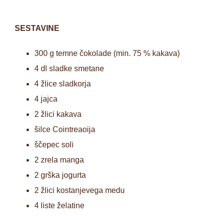
SESTAVINE
300 g temne čokolade (min. 75 % kakava)
4 dl sladke smetane
4 žlice sladkorja
4 jajca
2 žlici kakava
šilce Cointreaoija
ščepec soli
2 zrela manga
2 grška jogurta
2 žlici kostanjevega medu
4 liste želatine