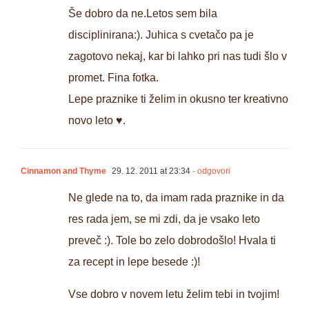
Še dobro da ne.Letos sem bila
disciplinirana:). Juhica s cvetačo pa je
zagotovo nekaj, kar bi lahko pri nas tudi šlo v
promet. Fina fotka.
Lepe praznike ti želim in okusno ter kreativno
novo leto ♥.
Cinnamon and Thyme
29. 12. 2011 at 23:34
- odgovori
Ne glede na to, da imam rada praznike in da
res rada jem, se mi zdi, da je vsako leto
preveč :). Tole bo zelo dobrodošlo! Hvala ti
za recept in lepe besede :)!
Vse dobro v novem letu želim tebi in tvojim!