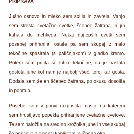
PRIPRAVA
Jušno osnovo in mleko sem solila in zavrela. Vanjo
sem stresla cvetačne cvetke, ščepec žafrana in jih
kuhala do mehkega. Nekaj najlepših cvetk sem
posebej prihranila, ostale pa sem skupaj z malo
tekočine spasirala (s paličnjakom) v gladko kremo.
Potem sem prilila še toliko tekočine, da je nastala
gostota juhe kot nam je najbolj všeč, torej kar gosta.
Dodala sem še en ščepec žafrana, po okusu dosolila
in poprala.
Posebej sem v ponvi razpustila maslo, na katerem
sem hrustljavo popekla prihranjene cvetačne cvetove.
Te sem naložila na sredino krožnika juhe in vse skupaj
še pokapljala z nekaj kapljicami oljčnega olja.