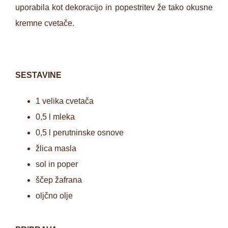
uporabila kot dekoracijo in popestritev že tako okusne
kremne cvetače.
SESTAVINE
1 velika cvetača
0,5 l mleka
0,5 l perutninske osnove
žlica masla
sol in poper
ščep žafrana
oljčno olje