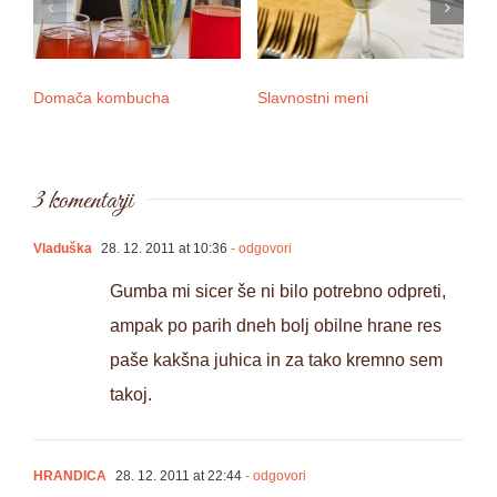
Domača kombucha
Slavnostni meni
3 
3 komentarji
Vladuška
28. 12. 2011 at 10:36
- odgovori
Gumba mi sicer še ni bilo potrebno odpreti,
ampak po parih dneh bolj obilne hrane res
paše kakšna juhica in za tako kremno sem
takoj.
HRANDICA
28. 12. 2011 at 22:44
- odgovori