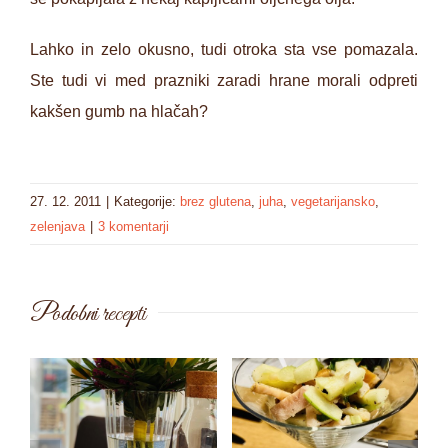
Lahko in zelo okusno, tudi otroka sta vse pomazala.
Ste tudi vi med prazniki zaradi hrane morali odpreti
kakšen gumb na hlačah?
27. 12. 2011
|
Kategorije:
brez glutena
,
juha
,
vegetarijansko
,
zelenjava
|
3 komentarji
Podobni recepti