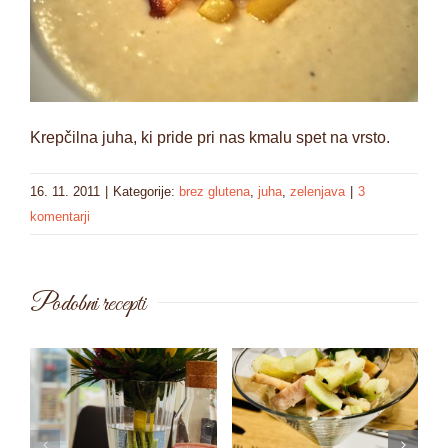
Krepčilna juha, ki pride pri nas kmalu spet na vrsto.
16. 11. 2011
|
Kategorije:
brez glutena
,
juha
,
zelenjava
|
3
komentarji
Podobni recepti