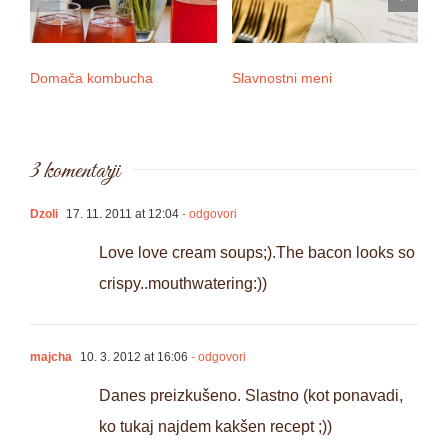
Domača kombucha
Slavnostni meni
3 
3 komentarji
Dzoli
17. 11. 2011 at 12:04
- odgovori
Love love cream soups;).The bacon looks so
crispy..mouthwatering:))
majcha
10. 3. 2012 at 16:06
- odgovori
Danes preizkušeno. Slastno (kot ponavadi,
ko tukaj najdem kakšen recept ;))