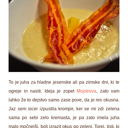
To je juha za hladne jesenske ali pa zimske dni, ki te
ogreje in nasiti. Ideja je zopet
Mojstrova
, zato vam
lahko že to dejstvo samo zase pove, da je res okusna.
Jaz sem sicer izpustila krompir, ker se mi zdi zelena
sama po sebi zelo kremasta, je pa zato imela juha
malo močnejši, bolj izrazit okus po zeleni. Torej, tisti, ki