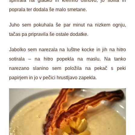
spirirala na gladko in kremno osnovo, jo solila in
poprala ter dodala še malo smetane.
Juho sem pokuhala še par minut na nizkem ognju,
tačas pa pripravila še ostale dodatke.
Jabolko sem narezala na luštne kocke in jih na hitro
sotirala – na hitro popekla na maslu. Na tanko
narezano slanino sem položila na pekač s peki
papirjem in jo v pečici hrustljavo zapekla.