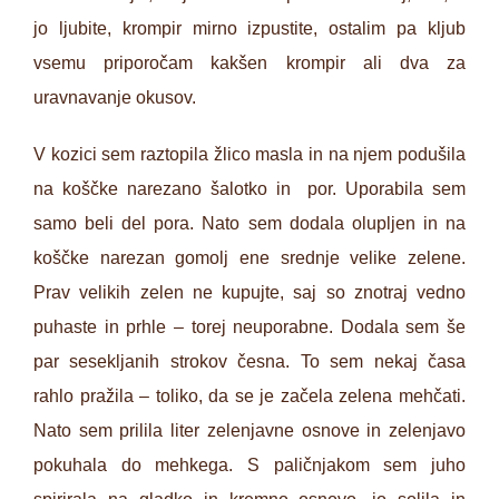
jo ljubite, krompir mirno izpustite, ostalim pa kljub
vsemu priporočam kakšen krompir ali dva za
uravnavanje okusov.
V kozici sem raztopila žlico masla in na njem podušila
na koščke narezano šalotko in por. Uporabila sem
samo beli del pora. Nato sem dodala olupljen in na
koščke narezan gomolj ene srednje velike zelene.
Prav velikih zelen ne kupujte, saj so znotraj vedno
puhaste in prhle – torej neuporabne. Dodala sem še
par sesekljanih strokov česna. To sem nekaj časa
rahlo pražila – toliko, da se je začela zelena mehčati.
Nato sem prilila liter zelenjavne osnove in zelenjavo
pokuhala do mehkega. S paličnjakom sem juho