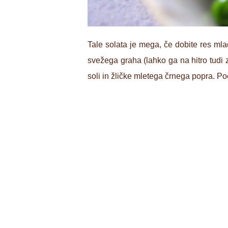
Tale solata je mega, če dobite res ml
svežega graha (lahko ga na hitro tudi zb
soli in žličke mletega črnega popra. Po