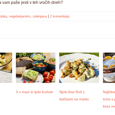
a vam paše jesti v teh vročih dneh?
olata
,
vegetarijansko
,
zelenjava
|
2 komentarja
3 x mazi in ljubi kruhek
Njoki Ane Roš z
Najhitr
lisičkami na maslu
torta s
brez m