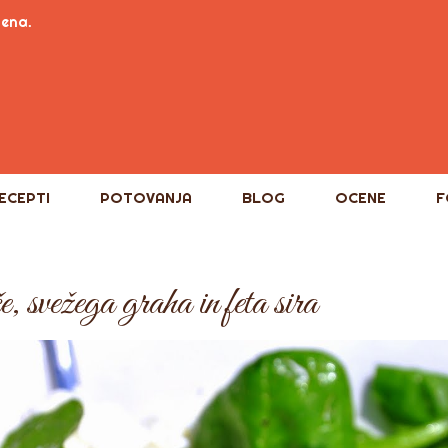
tena.
ECEPTI
POTOVANJA
BLOG
OCENE
F
, svežega graha in feta sira