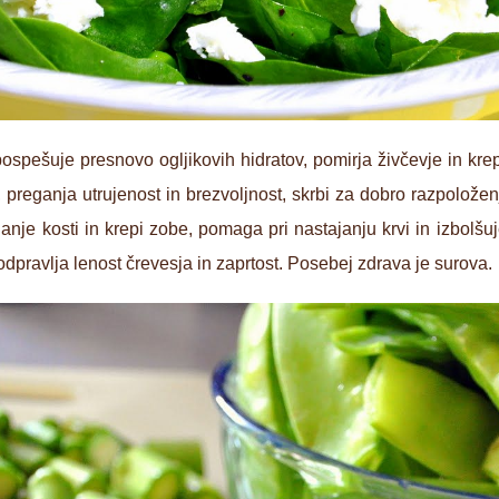
ospešuje presnovo ogljikovih hidratov, pomirja živčevje in kre
i, preganja utrujenost in brezvoljnost, skrbi za dobro razpolože
anje kosti in krepi zobe, pomaga pri nastajanju krvi in izbolšu
odpravlja lenost črevesja in zaprtost. Posebej zdrava je surova.