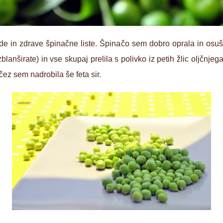
ade in zdrave špinačne liste. Špinačo sem dobro oprala in osu
lanširate) in vse skupaj prelila s polivko iz petih žlic oljčnjeg
čez sem nadrobila še feta sir.