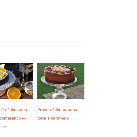
ejša čokoladna
Presna čoko banana
Domača kombucha
 pomarančo –
torta s karamelo
oke