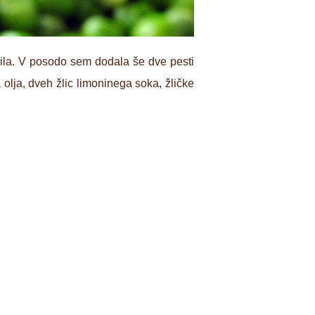
šila. V posodo sem dodala še dve pesti
a olja, dveh žlic limoninega soka, žličke