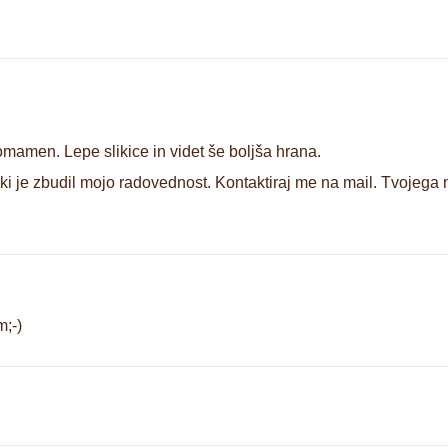
 omamen. Lepe slikice in videt še boljša hrana.
i je zbudil mojo radovednost. Kontaktiraj me na mail. Tvojega m
m;-)