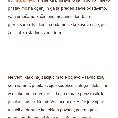
npr.
mandljevo
, si zlahka pripravimo sami doma. Mleko
pristavimo na ogenj in ga tik preden zavre odstavimo,
vanj umešamo začimbno mešanico ter dobro
premešamo. Na koncu dodamo še kokosovo olje, po
želji lahko sladimo z medom.
Ne vem, kako naj zaključim tole objavo – ravno zdaj
sem namreč popila svojo skodelico zlatega mleka – in
vsekakor ne morem reči, da ga morate preizkusiti, ker
je tako okusen. Ker ni. Vsaj meni ne. A, če je v njem
res toliko dobrote kot pišejo povsod, potem ga je