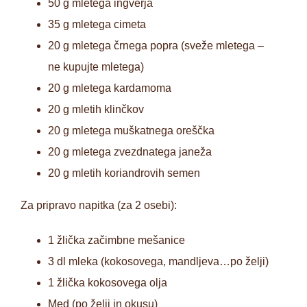
50 g mletega ingverja
35 g mletega cimeta
20 g mletega črnega popra (sveže mletega –
ne kupujte mletega)
20 g mletega kardamoma
20 g mletih klinčkov
20 g mletega muškatnega oreščka
20 g mletega zvezdnatega janeža
20 g mletih koriandrovih semen
Za pripravo napitka (za 2 osebi):
1 žlička začimbne mešanice
3 dl mleka (kokosovega, mandljeva…po želji)
1 žlička kokosovega olja
Med (po želji in okusu)