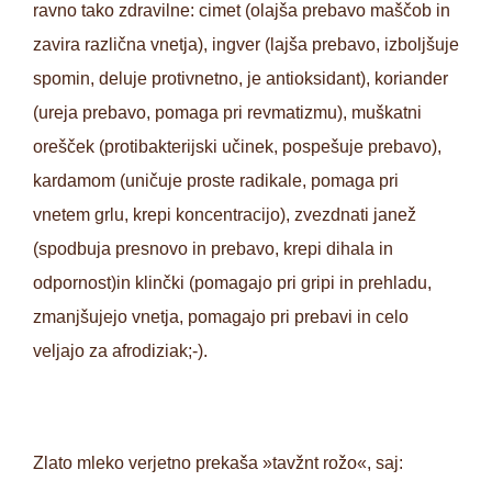
ravno tako zdravilne: cimet (olajša prebavo maščob in
zavira različna vnetja), ingver (lajša prebavo, izboljšuje
spomin, deluje protivnetno, je antioksidant), koriander
(ureja prebavo, pomaga pri revmatizmu), muškatni
orešček (protibakterijski učinek, pospešuje prebavo),
kardamom (uničuje proste radikale, pomaga pri
vnetem grlu, krepi koncentracijo), zvezdnati janež
(spodbuja presnovo in prebavo, krepi dihala in
odpornost)in klinčki (pomagajo pri gripi in prehladu,
zmanjšujejo vnetja, pomagajo pri prebavi in celo
veljajo za afrodiziak;-).
Zlato mleko verjetno prekaša »tavžnt rožo«, saj: