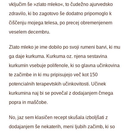
vključim še »zlato mleko«, to čudežno ajurvedsko
zdravilo, ki bo zagotovo še dodatno pripomoglo k
čiščenju mojega telesa, po precej obremenjenem
veselem decembru.
Zlato mleko je ime dobilo po svoji rumeni barvi, ki mu
ga daje kurkuma. Kurkuma oz. njena sestavina
kurkumin vsebuje polifenole, ki so glavna učinkovina
te začimbe in ki mu pripisujejo več kot 150
potencialnih terapevtskih učinkovitosti. Učinek
kurkumina naj bi se povečal z dodajanjem črnega
popra in maščobe.
No, jaz sem klasičen recept skušala izboljšati z
dodajanjem še nekaterih, meni ljubih začimb, ki so