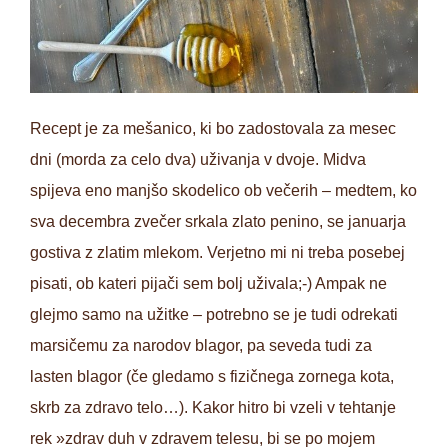
Recept je za mešanico, ki bo zadostovala za mesec
dni (morda za celo dva) uživanja v dvoje. Midva
spijeva eno manjšo skodelico ob večerih – medtem, ko
sva decembra zvečer srkala zlato penino, se januarja
gostiva z zlatim mlekom. Verjetno mi ni treba posebej
pisati, ob kateri pijači sem bolj uživala;-) Ampak ne
glejmo samo na užitke – potrebno se je tudi odrekati
marsičemu za narodov blagor, pa seveda tudi za
lasten blagor (če gledamo s fizičnega zornega kota,
skrb za zdravo telo…). Kakor hitro bi vzeli v tehtanje
rek »zdrav duh v zdravem telesu, bi se po mojem