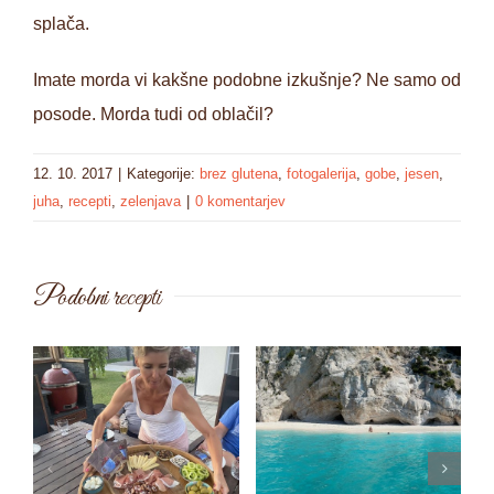
splača.
Imate morda vi kakšne podobne izkušnje? Ne samo od
posode. Morda tudi od oblačil?
12. 10. 2017
|
Kategorije:
brez glutena
,
fotogalerija
,
gobe
,
jesen
,
juha
,
recepti
,
zelenjava
|
0 komentarjev
Podobni recepti