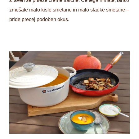
Zraven se prileže creme fraiche. Če tega nimate, lahko
zmešate malo kisle smetane in malo sladke smetane –
pride precej podoben okus.