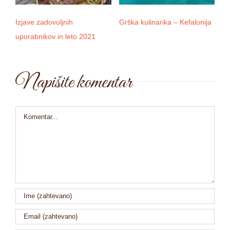
Izjave zadovoljnih
Grška kulinarika – Kefalonija
D
uporabnikov in leto 2021
Napišite komentar
Comment