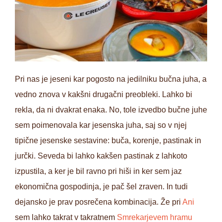
Pri nas je jeseni kar pogosto na jedilniku bučna juha, a
vedno znova v kakšni drugačni preobleki. Lahko bi
rekla, da ni dvakrat enaka. No, tole izvedbo bučne juhe
sem poimenovala kar jesenska juha, saj so v njej
tipične jesenske sestavine: buča, korenje, pastinak in
jurčki. Seveda bi lahko kakšen pastinak z lahkoto
izpustila, a ker je bil ravno pri hiši in ker sem jaz
ekonomična gospodinja, je pač šel zraven. In tudi
dejansko je prav posrečena kombinacija. Že pri
Ani
sem lahko takrat v takratnem
Smrekarjevem hramu