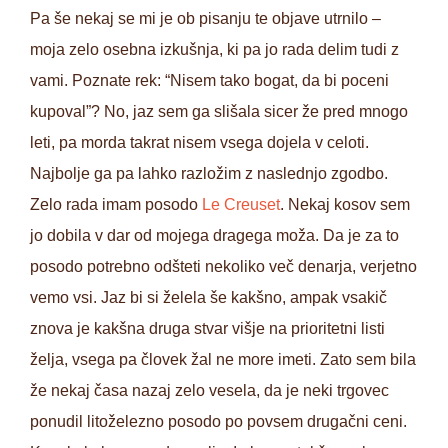
Pa še nekaj se mi je ob pisanju te objave utrnilo –
moja zelo osebna izkušnja, ki pa jo rada delim tudi z
vami. Poznate rek: “Nisem tako bogat, da bi poceni
kupoval”? No, jaz sem ga slišala sicer že pred mnogo
leti, pa morda takrat nisem vsega dojela v celoti.
Najbolje ga pa lahko razložim z naslednjo zgodbo.
Zelo rada imam posodo
Le Creuset
. Nekaj kosov sem
jo dobila v dar od mojega dragega moža. Da je za to
posodo potrebno odšteti nekoliko več denarja, verjetno
vemo vsi. Jaz bi si želela še kakšno, ampak vsakič
znova je kakšna druga stvar višje na prioritetni listi
želja, vsega pa človek žal ne more imeti. Zato sem bila
že nekaj časa nazaj zelo vesela, da je neki trgovec
ponudil litoželezno posodo po povsem drugačni ceni.