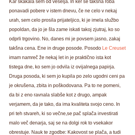
Kar skakala sem od veselja. In ker se takšna roba
ponavadi pobere v istem dnevu, če ne celo v nekaj
urah, sem celo prosila prijateljico, ki je imela službo
popoldan, da jo je šla zame iskati takoj zjutraj, ko so
odprli trgovino. No, danes mi je povsem jasno, zakaj
takšna cena. Ene in druge posode. Posodo
Le Creuset
imam namreč že nekaj let in je praktično ista kot
tistega dne, ko sem jo odvila iz ovijalnega papirja.
Druga posoda, ki sem jo kupila po zelo ugodni ceni pa
je okrušena, zbita in poškodovana. Pa to ne pomeni,
da bi z eno ravnala slabše kot z drugo, ampak
verjamem, da je tako, da ima kvaliteta svojo ceno. In
pri teh stvareh, ki so večne,se pač splača investirati
malo več denarja, saj se na dolgi rok to vsekakor
obrestuje. Nauk te zgodbe: Kakovost se plača, a tudi