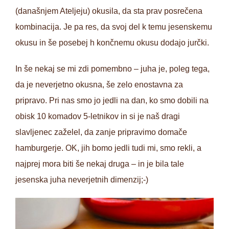
(današnjem Ateljeju) okusila, da sta prav posrečena
kombinacija. Je pa res, da svoj del k temu jesenskemu
okusu in še posebej h končnemu okusu dodajo jurčki.
In še nekaj se mi zdi pomembno – juha je, poleg tega,
da je neverjetno okusna, še zelo enostavna za
pripravo. Pri nas smo jo jedli na dan, ko smo dobili na
obisk 10 komadov 5-letnikov in si je naš dragi
slavljenec zaželel, da zanje pripravimo domače
hamburgerje. OK, jih bomo jedli tudi mi, smo rekli, a
najprej mora biti še nekaj druga – in je bila tale
jesenska juha neverjetnih dimenzij;-)