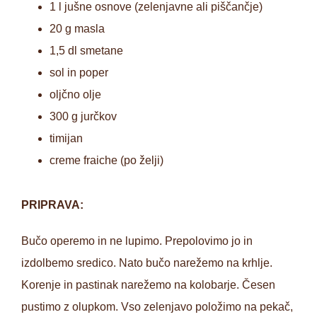
1 l jušne osnove (zelenjavne ali piščančje)
20 g masla
1,5 dl smetane
sol in poper
oljčno olje
300 g jurčkov
timijan
creme fraiche (po želji)
PRIPRAVA:
Bučo operemo in ne lupimo. Prepolovimo jo in
izdolbemo sredico. Nato bučo narežemo na krhlje.
Korenje in pastinak narežemo na kolobarje. Česen
pustimo z olupkom. Vso zelenjavo položimo na pekač,