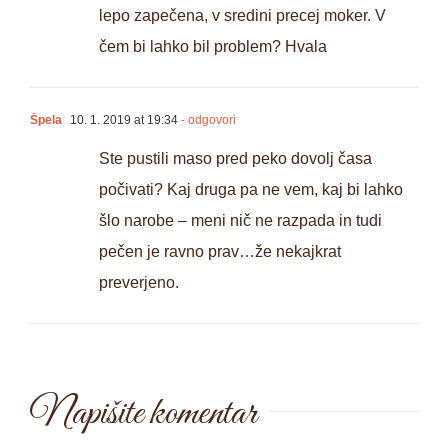
lepo zapečena, v sredini precej moker. V
čem bi lahko bil problem? Hvala
Špela
10. 1. 2019 at 19:34
- odgovori
Ste pustili maso pred peko dovolj časa
počivati? Kaj druga pa ne vem, kaj bi lahko
šlo narobe – meni nič ne razpada in tudi
pečen je ravno prav…že nekajkrat
preverjeno.
Napišite komentar