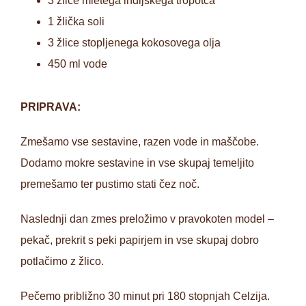
3 žlice mletega indijskega tropotca
1 žlička soli
3 žlice stopljenega kokosovega olja
450 ml vode
PRIPRAVA:
Zmešamo vse sestavine, razen vode in maščobe.
Dodamo mokre sestavine in vse skupaj temeljito
premešamo ter pustimo stati čez noč.
Naslednji dan zmes preložimo v pravokoten model –
pekač, prekrit s peki papirjem in vse skupaj dobro
potlačimo z žlico.
Pečemo približno 30 minut pri 180 stopnjah Celzija.