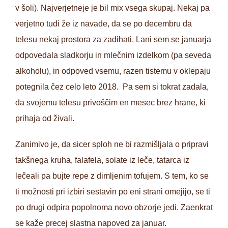
v šoli). Najverjetneje je bil mix vsega skupaj. Nekaj pa
verjetno tudi že iz navade, da se po decembru da
telesu nekaj prostora za zadihati. Lani sem se januarja
odpovedala sladkorju in mlečnim izdelkom (pa seveda
alkoholu), in odpoved vsemu, razen tistemu v oklepaju
potegnila čez celo leto 2018. Pa sem si tokrat zadala,
da svojemu telesu privoščim en mesec brez hrane, ki
prihaja od živali.
Zanimivo je, da sicer sploh ne bi razmišljala o pripravi
takšnega kruha, falafela, solate iz leče, tatarca iz
lečeali pa bujte repe z dimljenim tofujem. S tem, ko se
ti možnosti pri izbiri sestavin po eni strani omejijo, se ti
po drugi odpira popolnoma novo obzorje jedi. Zaenkrat
se kaže precej slastna napoved za januar.