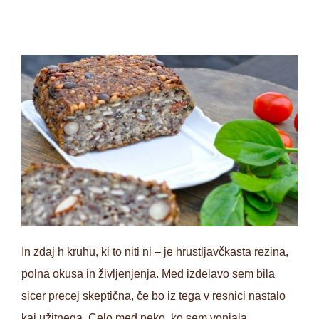
In zdaj h kruhu, ki to niti ni – je hrustljavčkasta rezina,
polna okusa in življenjenja. Med izdelavo sem bila
sicer precej skeptična, če bo iz tega v resnici nastalo
kaj užitnega. Celo med peko, ko sem vonjala