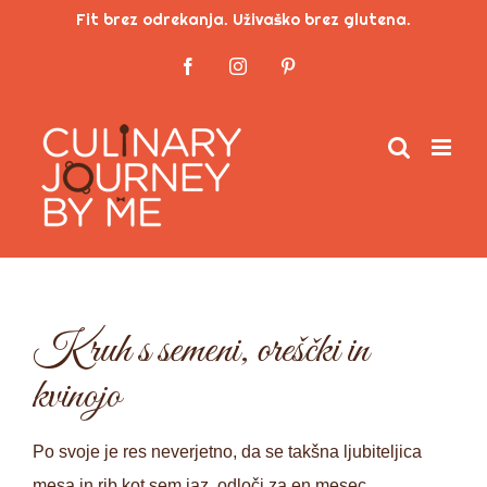
Skip
Fit brez odrekanja. Uživaško brez glutena.
to
Facebook
Instagram
Pinterest
content
Kruh s semeni, oreščki in
kvinojo
Po svoje je res neverjetno, da se takšna ljubiteljica
mesa in rib kot sem jaz, odloči za en mesec