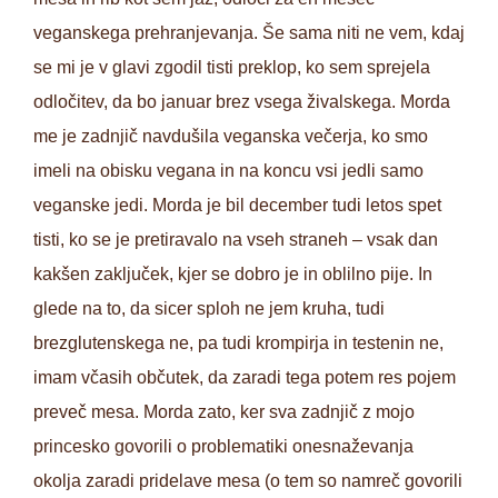
veganskega prehranjevanja. Še sama niti ne vem, kdaj
se mi je v glavi zgodil tisti preklop, ko sem sprejela
odločitev, da bo januar brez vsega živalskega. Morda
me je zadnjič navdušila veganska večerja, ko smo
imeli na obisku vegana in na koncu vsi jedli samo
veganske jedi. Morda je bil december tudi letos spet
tisti, ko se je pretiravalo na vseh straneh – vsak dan
kakšen zaključek, kjer se dobro je in oblilno pije. In
glede na to, da sicer sploh ne jem kruha, tudi
brezglutenskega ne, pa tudi krompirja in testenin ne,
imam včasih občutek, da zaradi tega potem res pojem
preveč mesa. Morda zato, ker sva zadnjič z mojo
princesko govorili o problematiki onesnaževanja
okolja zaradi pridelave mesa (o tem so namreč govorili