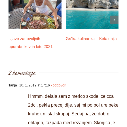
Izjave zadovoljnih
Grška kulinarika – Kefalonija
D
uporabnikov in leto 2021
2 komentarja
Tanja
10. 1. 2019 at 17:16
- odgovori
Hmmm, delala sem z merico skodelice cca
2dcl, pekla precej dlje, saj mi po pol ure peke
kruhek ni stal skupaj. Sedaj pa, že dobro
ohlajen, razpada med rezanjem. Skorjica je