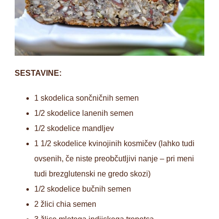
SESTAVINE:
1 skodelica sončničnih semen
1/2 skodelice lanenih semen
1/2 skodelice mandljev
1 1/2 skodelice kvinojinih kosmičev (lahko tudi
ovsenih, če niste preobčutljivi nanje – pri meni
tudi brezglutenski ne gredo skozi)
1/2 skodelice bučnih semen
2 žlici chia semen