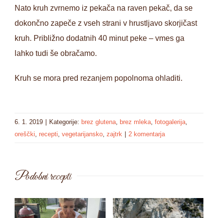
Nato kruh zvrnemo iz pekača na raven pekač, da se
dokončno zapeče z vseh strani v hrustljavo skorjičast
kruh. Približno dodatnih 40 minut peke – vmes ga
lahko tudi še obračamo.
Kruh se mora pred rezanjem popolnoma ohladiti.
6. 1. 2019
|
Kategorije:
brez glutena
,
brez mleka
,
fotogalerija
,
oreščki
,
recepti
,
vegetarijansko
,
zajtrk
|
2 komentarja
Podobni recepti