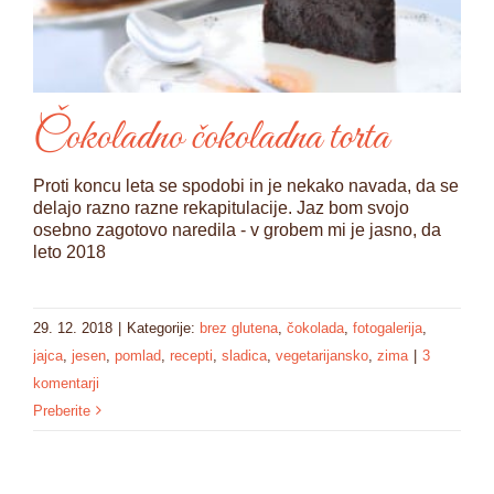
Čokoladno čokoladna torta
Proti koncu leta se spodobi in je nekako navada, da se
delajo razno razne rekapitulacije. Jaz bom svojo
osebno zagotovo naredila - v grobem mi je jasno, da
leto 2018
29. 12. 2018
|
Kategorije:
brez glutena
,
čokolada
,
fotogalerija
,
jajca
,
jesen
,
pomlad
,
recepti
,
sladica
,
vegetarijansko
,
zima
|
3
komentarji
Preberite