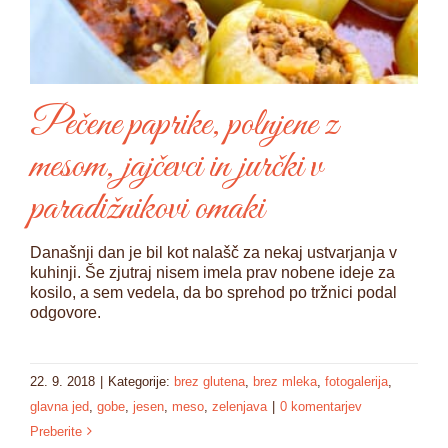
Pečene paprike, polnjene z
mesom, jajčevci in jurčki v
paradižnikovi omaki
Današnji dan je bil kot nalašč za nekaj ustvarjanja v
kuhinji. Še zjutraj nisem imela prav nobene ideje za
kosilo, a sem vedela, da bo sprehod po tržnici podal
odgovore.
22. 9. 2018
|
Kategorije:
brez glutena
,
brez mleka
,
fotogalerija
,
glavna jed
,
gobe
,
jesen
,
meso
,
zelenjava
|
0 komentarjev
Preberite