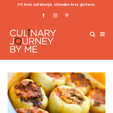
Skip
Fit brez odrekanja. Uživaško brez glutena.
to
Facebook
Instagram
Pinterest
content