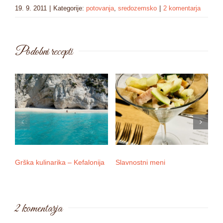
19. 9. 2011
|
Kategorije:
potovanja
,
sredozemsko
|
2 komentarja
Podobni recepti
Grška kulinarika – Kefalonija
Slavnostni meni
In
či
2 komentarja