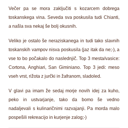
Večer pa se mora zaključiti s kozarcem dobrega
toskanskega vina. Seveda sva poskusila tudi Chianti,
a našla sva nekaj še bolj okusnih.
Veliko je ostalo še neraziskanega in tudi tako slavnih
toskanskih vampov nisva poskusila (jaz itak da ne;-), a
vse to bo počakalo do naslednjič. Top 3 mesta/vasice:
Cortona, Anghiari, San Giminiano. Top 3 jedi: meso
vseh vrst, rižota z jurčki in žafranom, sladoled.
V glavi pa imam že sedaj morje novih idej za kuho,
peko in ustvarjanje, tako da bomo še vedno
nadaljevali s kulinaričnimi razvajanji. Pa morda malo
pospešili rekreacijo in kurjenje zalog;-)