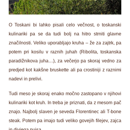
O Toskani bi lahko pisali celo večnost, o toskanski
kulinariki pa se da tudi bolj na hitro strniti glavne
značilnosti. Veliko uporabljajo kruha – že za zajtrk, pa
potem pri kosilu v raznih juhah (Ribolita, toskanska
paradižnikova juha…), za večerjo pa skoraj vedno za
predjed kot kakšne bruskette ali pa crostiniji z raznimi
nadevi in prelivi.
Tudi meso je skoraj enako močno zastopano v njihovi
kulinariki kot kruh. In treba je priznati, da z mesom pač
znajo. Najbolj slaven je seveda Florentinec ali T-bone
steak. Potem pa imajo tudi veliko govejih filejev, zajca
in divjega pujsa.