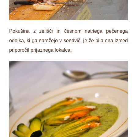
Pokušina z zelišči in česnom natrtega pečenega
odojka, ki ga narežejo v sendvič, je že bila ena izmed
priporočil prijaznega lokalca.