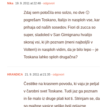
Nika
19. 9. 2011 at 22:48
- odgovori
Zdaj sem potočila eno solzo, no dve 🙂
pogrešam Toskano, Italijo in nasploh vse, kar
prihaja od naših sosedov. Fiori di zucca so
super, sladoled v San Gimignanu hvalijo
skoraj vsi, ki jih poznam (meni najboljši v
Volterri) in nasploh vidim, da je bilo lepo – je
Toskana lahko sploh drugačna?
HRANDICA
21. 9. 2011 at 21:35
- odgovori
Čestitke na krasnem povodu, ki vaju je peljal
v čarobni svet Toskane. Tudi jaz ga poznam
in še malo iz druge plati kot ti. Strinjam se, da
so majhne vasice veliko bolj prijazne