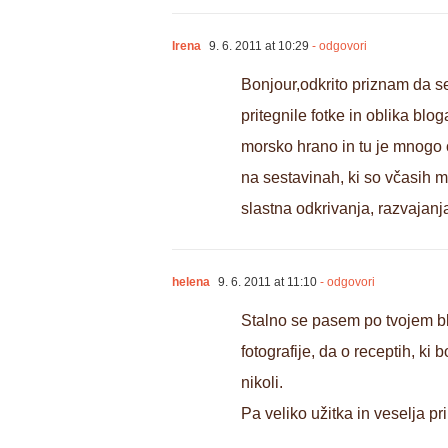
Irena
9. 6. 2011 at 10:29
- odgovori
Bonjour,odkrito priznam da se
pritegnile fotke in oblika bl
morsko hrano in tu je mnogo o
na sestavinah, ki so včasih m
slastna odkrivanja, razvajanja
helena
9. 6. 2011 at 11:10
- odgovori
Stalno se pasem po tvojem blo
fotografije, da o receptih, k
nikoli.
Pa veliko užitka in veselja pr