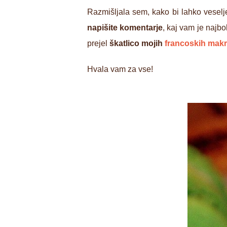
Razmišljala sem, kako bi lahko veselje
napišite komentarje
, kaj vam je najb
prejel
škatlico mojih
francoskih mak
Hvala vam za vse!