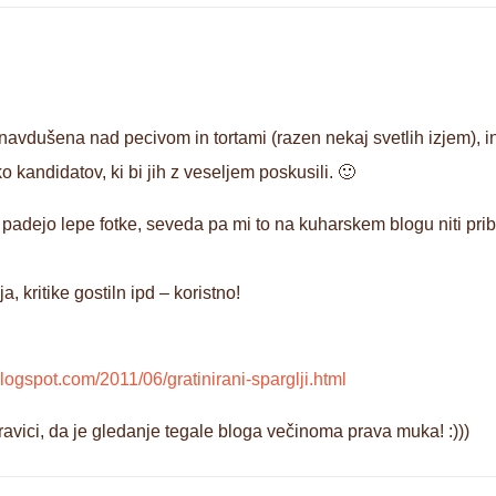
navdušena nad pecivom in tortami (razen nekaj svetlih izjem), i
 kandidatov, ki bi jih z veseljem poskusili. 🙂
padejo lepe fotke, seveda pa mi to na kuharskem blogu niti pribli
, kritike gostiln ipd – koristno!
logspot.com/2011/06/gratinirani-sparglji.html
avici, da je gledanje tegale bloga večinoma prava muka! :)))