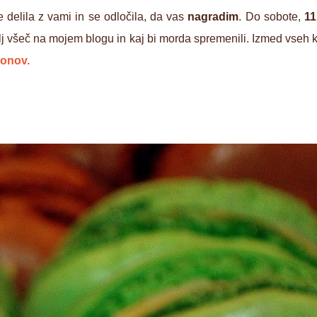
 delila z vami in se odločila, da vas
nagradim
. Do sobote,
11
olj všeč na mojem blogu in kaj bi morda spremenili. Izmed vseh
ronov.