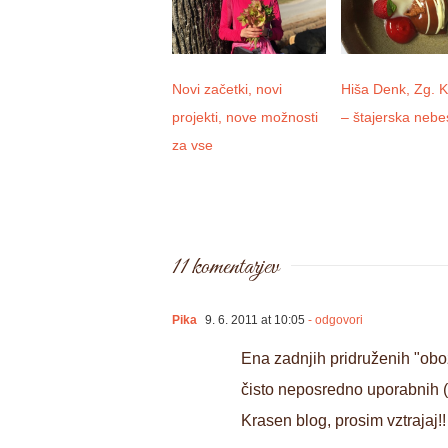
Novi začetki, novi
Hiša Denk, Zg. 
projekti, nove možnosti
– štajerska nebe
za vse
11 komentarjev
Pika
9. 6. 2011 at 10:05
- odgovori
Ena zadnjih pridruženih "obož
čisto neposredno uporabnih (e
Krasen blog, prosim vztrajaj!!