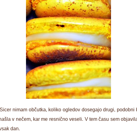
Sicer nimam občutka, koliko ogledov dosegajo drugi, podobni b
la v nečem, kar me resnično veseli. V tem času sem objavila 73
vsak dan.