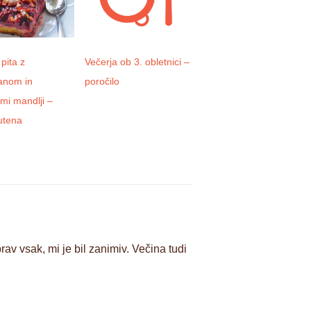
 pita z
Večerja ob 3. obletnici –
Novi začetki, novi
anom in
poročilo
projekti, nove možnosti
mi mandlji –
za vse
utena
av vsak, mi je bil zanimiv. Večina tudi