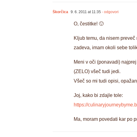
Škorčica
9. 6. 2011 at 11:35
- odgovori
O, čestitke! 🙂
Kljub temu, da nisem preveč 
zadeva, imam okoli sebe toliko
Meni v oči (ponavadi) najprej 
(ZELO) všeč tudi jedi.
Všeč so mi tudi opisi, opažanja
Joj, kako bi zdajle tole:
https://culinaryjourneybyme.b
Ma, moram povedati kar po pr