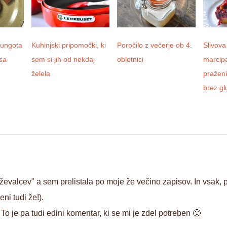
Kungota
Kuhinjski pripomočki, ki
Poročilo z večerje ob 4.
Slivova
sa
sem si jih od nekdaj
obletnici
marcip
želela
praženi
brez gl
evalcev" a sem prelistala po moje že večino zapisov. In vsak, pr
ni tudi že!).
 To je pa tudi edini komentar, ki se mi je zdel potreben 🙂