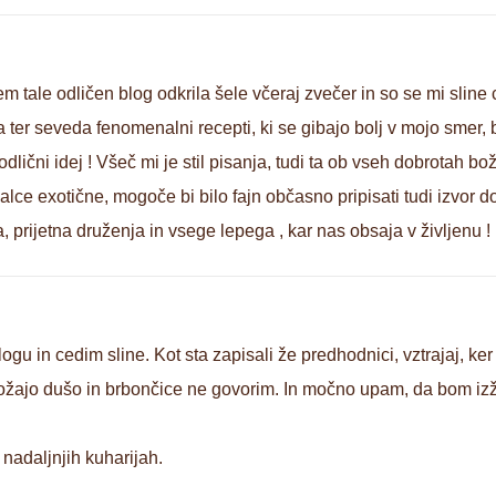
m tale odličen blog odkrila šele včeraj zvečer in so se mi sline
oga ter seveda fenomenalni recepti, ki se gibajo bolj v mojo sme
dlični idej ! Všeč mi je stil pisanja, tudi ta ob vseh dobrotah b
alce exotične, mogoče bi bilo fajn občasno pripisati tudi izvor
, prijetna druženja in vsege lepega , kar nas obsaja v življenu !
gu in cedim sline. Kot sta zapisali že predhodnici, vztrajaj, ker
i božajo dušo in brbončice ne govorim. In močno upam, da bom izž
i nadaljnjih kuharijah.