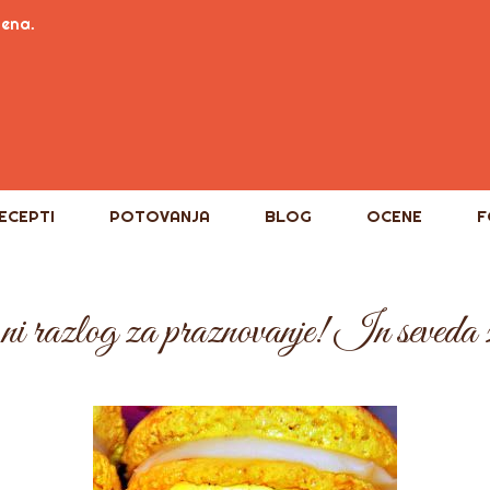
tena.
ECEPTI
POTOVANJA
BLOG
OCENE
F
 ni razlog za praznovanje! In seveda