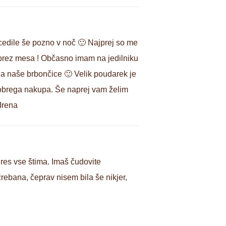
 cedile še pozno v noč 🙂 Najprej so me
r, brez mesa ! Občasno imam na jedilniku
oža naše brbončice 🙂 Velik poudarek je
 dobrega nakupa. Še naprej vam želim
 Irena
 res vse štima. Imaš čudovite
rebana, čeprav nisem bila še nikjer,