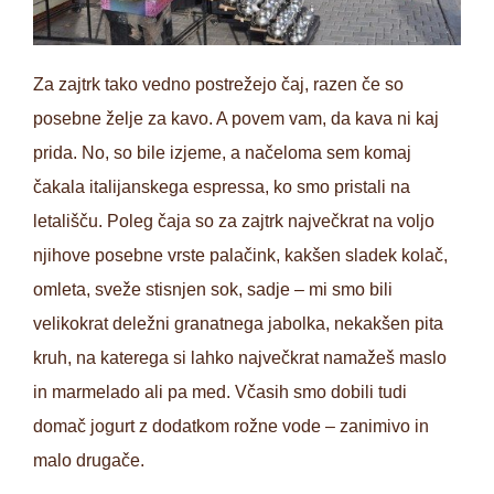
Za zajtrk tako vedno postrežejo čaj, razen če so
posebne želje za kavo. A povem vam, da kava ni kaj
prida. No, so bile izjeme, a načeloma sem komaj
čakala italijanskega espressa, ko smo pristali na
letališču. Poleg čaja so za zajtrk največkrat na voljo
njihove posebne vrste palačink, kakšen sladek kolač,
omleta, sveže stisnjen sok, sadje – mi smo bili
velikokrat deležni granatnega jabolka, nekakšen pita
kruh, na katerega si lahko največkrat namažeš maslo
in marmelado ali pa med. Včasih smo dobili tudi
domač jogurt z dodatkom rožne vode – zanimivo in
malo drugače.