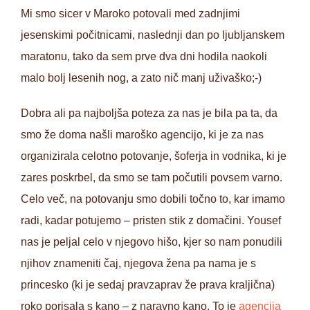
Mi smo sicer v Maroko potovali med zadnjimi
jesenskimi počitnicami, naslednji dan po ljubljanskem
maratonu, tako da sem prve dva dni hodila naokoli
malo bolj lesenih nog, a zato nič manj uživaško;-)
Dobra ali pa najboljša poteza za nas je bila pa ta, da
smo že doma našli maroško agencijo, ki je za nas
organizirala celotno potovanje, šoferja in vodnika, ki je
zares poskrbel, da smo se tam počutili povsem varno.
Celo več, na potovanju smo dobili točno to, kar imamo
radi, kadar potujemo – pristen stik z domačini. Yousef
nas je peljal celo v njegovo hišo, kjer so nam ponudili
njihov znameniti čaj, njegova žena pa nama je s
princesko (ki je sedaj pravzaprav že prava kraljična)
roko porisala s kano – z naravno kano. To je
agencija