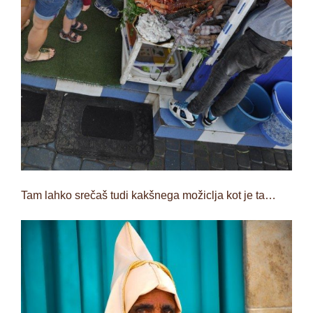
Tam lahko srečaš tudi kakšnega možiclja kot je ta…