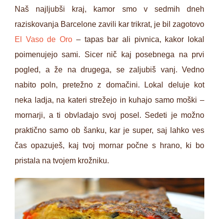
Naš najljubši kraj, kamor smo v sedmih dneh
raziskovanja Barcelone zavili kar trikrat, je bil zagotovo
El Vaso de Oro
– tapas bar ali pivnica, kakor lokal
poimenujejo sami. Sicer nič kaj posebnega na prvi
pogled, a že na drugega, se zaljubiš vanj. Vedno
nabito poln, pretežno z domačini. Lokal deluje kot
neka ladja, na kateri strežejo in kuhajo samo moški –
mornarji, a ti obvladajo svoj posel. Sedeti je možno
praktično samo ob šanku, kar je super, saj lahko ves
čas opazuješ, kaj tvoj mornar počne s hrano, ki bo
pristala na tvojem krožniku.