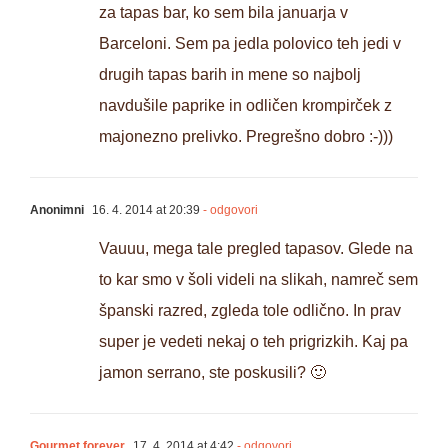
za tapas bar, ko sem bila januarja v
Barceloni. Sem pa jedla polovico teh jedi v
drugih tapas barih in mene so najbolj
navdušile paprike in odličen krompirček z
majonezno prelivko. Pregrešno dobro :-)))
Anonimni
16. 4. 2014 at 20:39
- odgovori
Vauuu, mega tale pregled tapasov. Glede na
to kar smo v šoli videli na slikah, namreč sem
španski razred, zgleda tole odlično. In prav
super je vedeti nekaj o teh prigrizkih. Kaj pa
jamon serrano, ste poskusili? 🙂
Gourmet forever
17. 4. 2014 at 4:42
- odgovori