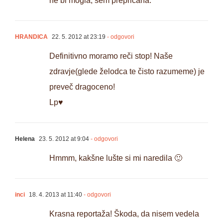
ne bi mogla, sem prepričana.
HRANDICA
22. 5. 2012 at 23:19
- odgovori
Definitivno moramo reči stop! Naše
zdravje(glede želodca te čisto razumeme) je
preveč dragoceno!
Lp♥
Helena
23. 5. 2012 at 9:04
- odgovori
Hmmm, kakšne lušte si mi naredila 🙂
inci
18. 4. 2013 at 11:40
- odgovori
Krasna reportaža! Škoda, da nisem vedela