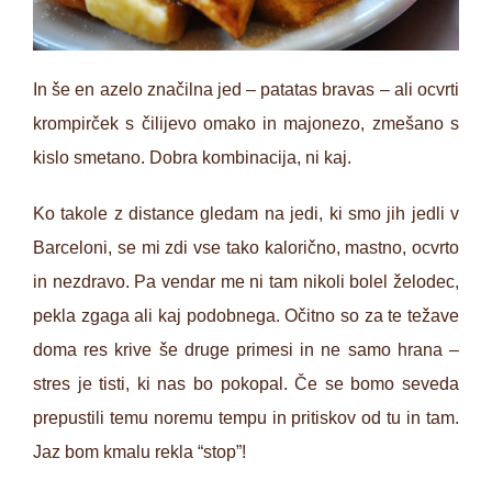
In še en azelo značilna jed – patatas bravas – ali ocvrti
krompirček s čilijevo omako in majonezo, zmešano s
kislo smetano. Dobra kombinacija, ni kaj.
Ko takole z distance gledam na jedi, ki smo jih jedli v
Barceloni, se mi zdi vse tako kalorično, mastno, ocvrto
in nezdravo. Pa vendar me ni tam nikoli bolel želodec,
pekla zgaga ali kaj podobnega. Očitno so za te težave
doma res krive še druge primesi in ne samo hrana –
stres je tisti, ki nas bo pokopal. Če se bomo seveda
prepustili temu noremu tempu in pritiskov od tu in tam.
Jaz bom kmalu rekla “stop”!