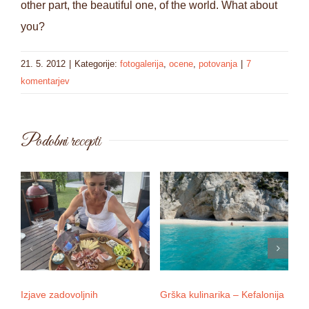
other part, the beautiful one, of the world. What about
you?
21. 5. 2012
|
Kategorije:
fotogalerija
,
ocene
,
potovanja
|
7
komentarjev
Podobni recepti
Izjave zadovoljnih
Grška kulinarika – Kefalonija
D