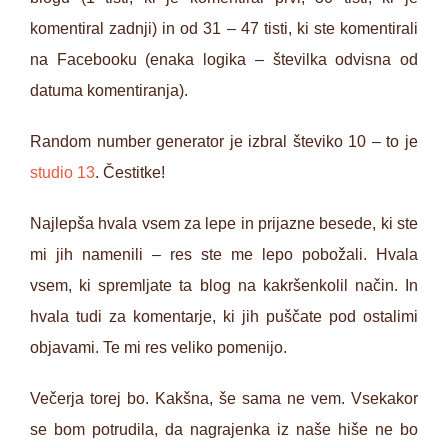
komentiral zadnji) in od 31 – 47 tisti, ki ste komentirali
na Facebooku (enaka logika – številka odvisna od
datuma komentiranja).
Random number generator je izbral števiko 10 – to je
studio 13
. Čestitke!
Najlepša hvala vsem za lepe in prijazne besede, ki ste
mi jih namenili – res ste me lepo pobožali. Hvala
vsem, ki spremljate ta blog na kakršenkolil način. In
hvala tudi za komentarje, ki jih puščate pod ostalimi
objavami. Te mi res veliko pomenijo.
Večerja torej bo. Kakšna, še sama ne vem. Vsekakor
se bom potrudila, da nagrajenka iz naše hiše ne bo