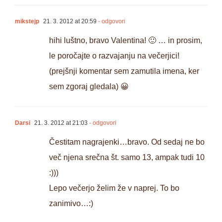
mikstejp
21. 3. 2012 at 20:59
- odgovori
hihi luštno, bravo Valentina! 🙂 … in prosim,
le poročajte o razvajanju na večerjici!
(prejšnji komentar sem zamutila imena, ker
sem zgoraj gledala) 😀
Darsi
21. 3. 2012 at 21:03
- odgovori
Čestitam nagrajenki…bravo. Od sedaj ne bo
več njena srečna št. samo 13, ampak tudi 10
:)))
Lepo večerjo želim že v naprej. To bo
zanimivo…:)