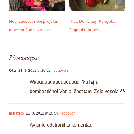
Novi začetki, novi projekti,
Hiša Denk, Zg. Kungota –
Ku
nove možnosti za vse
štajerska nebesa
si
7 komentarjev
Oka
21. 3. 2012 at 20:52
- odgovori
Wauuuuuuuuuuuuuuuu, 'ku fajn,
bombastično! Vanja, čestitam! Zelo vesela 🙂
mikstejp
21. 3. 2012 at 20:59
- odgovori
Avtor je odstranil ta komentar.