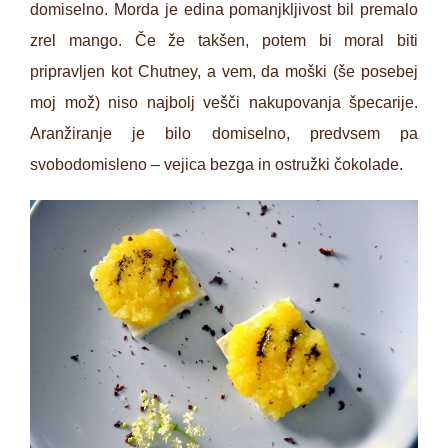
domiselno. Morda je edina pomanjkljivost bil premalo
zrel mango. Če že takšen, potem bi moral biti
pripravljen kot Chutney, a vem, da moški (še posebej
moj mož) niso najbolj vešči nakupovanja špecarije.
Aranžiranje je bilo domiselno, predvsem pa
svobodomisleno – vejica bezga in ostružki čokolade.