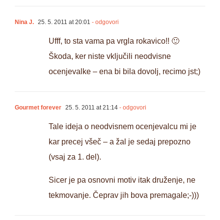
Nina J.
25. 5. 2011 at 20:01
- odgovori
Ufff, to sta vama pa vrgla rokavico!! 🙂
Škoda, ker niste vključili neodvisne
ocenjevalke – ena bi bila dovolj, recimo jst;)
Gourmet forever
25. 5. 2011 at 21:14
- odgovori
Tale ideja o neodvisnem ocenjevalcu mi je
kar precej všeč – a žal je sedaj prepozno
(vsaj za 1. del).
Sicer je pa osnovni motiv itak druženje, ne
tekmovanje. Čeprav jih bova premagale;-)))