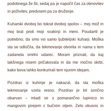
podobnega že šli, sedaj pa je napočil čas za obnovitev
in poživitev, predvsem pa za druženje.
Kuharski dvoboj bo tokrat dvoboj spolov – moj mož in
moj brat proti moji svakinji in meni. Poudariti je
potrebno, da smo vsi samo ljubiteljski kuharji. Moška
sta se odločila, da tekmovanje otvorita in nama s tem
zadaneta smrtni udarec. Moram priznati, da kaj
takšnega nisem pričakovala in da me močno skrbi,
kako bova lahko konkurirali tem njunim idejam.
Pozdrav iz kuhinje je nakazal, da sta moška
tekmovanje vzela resno. Pozdrav je bil sončno
obarvan – mladi sir s pomarančno lupinico in
mangovim pirejem z bučnim oljem. Zelo okusno in