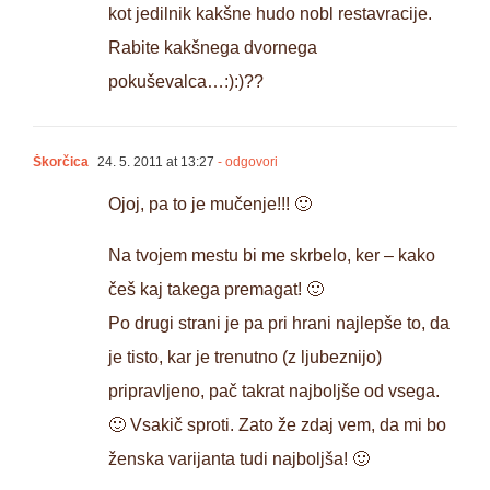
kot jedilnik kakšne hudo nobl restavracije.
Rabite kakšnega dvornega
pokuševalca…:):)??
Škorčica
24. 5. 2011 at 13:27
- odgovori
Ojoj, pa to je mučenje!!! 🙂
Na tvojem mestu bi me skrbelo, ker – kako
češ kaj takega premagat! 🙂
Po drugi strani je pa pri hrani najlepše to, da
je tisto, kar je trenutno (z ljubeznijo)
pripravljeno, pač takrat najboljše od vsega.
🙂 Vsakič sproti. Zato že zdaj vem, da mi bo
ženska varijanta tudi najboljša! 🙂