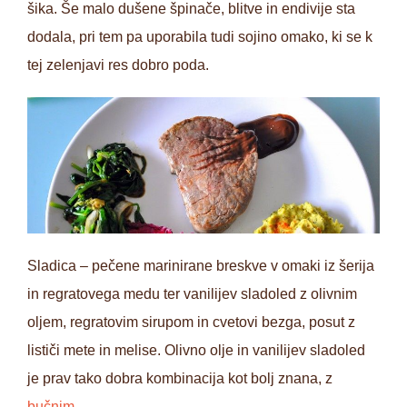
šika. Še malo dušene špinače, blitve in endivije sta
dodala, pri tem pa uporabila tudi sojino omako, ki se k
tej zelenjavi res dobro poda.
Sladica – pečene marinirane breskve v omaki iz šerija
in regratovega medu ter vanilijev sladoled z olivnim
oljem, regratovim sirupom in cvetovi bezga, posut z
lističi mete in melise. Olivno olje in vanilijev sladoled
je prav tako dobra kombinacija kot bolj znana, z
bučnim.