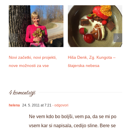
Novi začetki, novi projekti,
Hiša Denk, Zg. Kungota –
Ku
nove možnosti za vse
štajerska nebesa
si
4 komentarji
helena
24. 5. 2011 at 7:21
- odgovori
Ne vem kdo bo boljši, vem pa, da se mi po
vsem kar si napisala, cedijo sline. Bere se