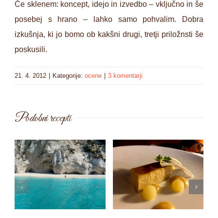
Če sklenem: koncept, idejo in izvedbo – vključno in še
posebej s hrano – lahko samo pohvalim. Dobra
izkušnja, ki jo bomo ob kakšni drugi, tretji priložnsti še
poskusili.
21. 4. 2012
|
Kategorije:
ocene
|
3 komentarji
Podobni recepti