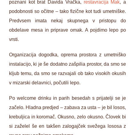
poznani kot brat Davida Vračka,
restavracija Mak
, a
podobnosti so očitne – tako fizične kot tudi umetniške.
Predvsem imata nekaj skupnega v pristopu do
obdelave mesa in priprave omak. A pojdimo lepo po
vrsti.
Organizacija dogodka, oprema prostora z umetniško
instalacijo, ki je še dodatno zašpilia prostor, da smo se
kljub temu, da smo se razvajali ob tako visokih okusih
v mizarski delavnici, počutili lepo.
Po welcome drinku in parih besedah s prijatelji se je
začelo. Hladna predjed – zabava za usta – je bil losos,
krebuljica in koromač. Okusno, zelo okusno. Človek bi
si zaželel še en takšen zalogajček svežega lososa z