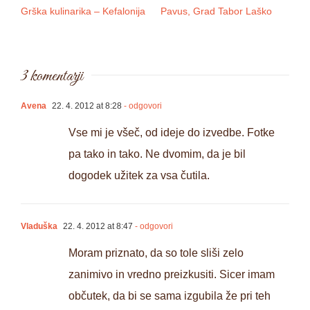
Grška kulinarika – Kefalonija
Pavus, Grad Tabor Laško
Re
Lj
3 komentarji
Avena
22. 4. 2012 at 8:28
- odgovori
Vse mi je všeč, od ideje do izvedbe. Fotke
pa tako in tako. Ne dvomim, da je bil
dogodek užitek za vsa čutila.
Vladuška
22. 4. 2012 at 8:47
- odgovori
Moram priznato, da so tole sliši zelo
zanimivo in vredno preizkusiti. Sicer imam
občutek, da bi se sama izgubila že pri teh